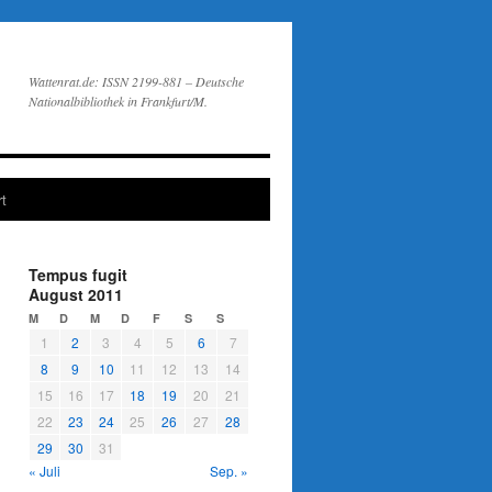
Wattenrat.de: ISSN 2199-881 – Deutsche
Nationalbibliothek in Frankfurt/M.
t
Tempus fugit
August 2011
M
D
M
D
F
S
S
1
2
3
4
5
6
7
8
9
10
11
12
13
14
15
16
17
18
19
20
21
22
23
24
25
26
27
28
29
30
31
« Juli
Sep. »