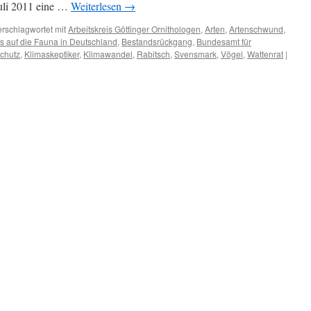
uli 2011 eine …
Weiterlesen
→
erschlagwortet mit
Arbeitskreis Göttinger Ornithologen
,
Arten
,
Artenschwund
,
 auf die Fauna in Deutschland
,
Bestandsrückgang
,
Bundesamt für
chutz
,
Klimaskeptiker
,
Klimawandel
,
Rabitsch
,
Svensmark
,
Vögel
,
Wattenrat
|