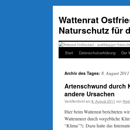
Zum
Inhalt
Wattenrat Ostfri
springen
Naturschutz für 
Start
Datenschutzerklärung
Der 
8. August 2011
Archiv des Tages:
Artenschwund durch K
andere Ursachen
Veröffentlicht am
8. August 2011
von
Reda
Hier beim Wattenrat berichteten wi
Wattenmeer durch vorgebliche Klim
“Klima”?). Dazu hatte das Internat