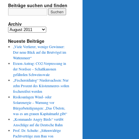
Beiträge suchen und finden
Archiv
Archiv
Neueste Beiträge
„Viele Verlierer, wenige Gewinner:
Der neue Blick auf die Brutvögel im
Wattenmeer“
Exxon-Antrag: CO2-Verpressung in
der Nordsee – Schallkanonen
gefährden Schweinswale
„Fischereidialog“ Niedersachsen: Nur
zehn Prozent des Küstenmeeres sollen
fischereifrei werden
Risikoanlagen Wind- oder
Solarenergie – Warnung vor
Bürgerbeteiligungen: „Das Übelste,
was es am grauen Kapitalmarkt gibt“
„Kommando Angry Birds“ verübt
Anschläge auf die Deutsche Bahn
Prof. Dr. Schulte: „Sittenwidrige
Pachtverträge zum Bau von