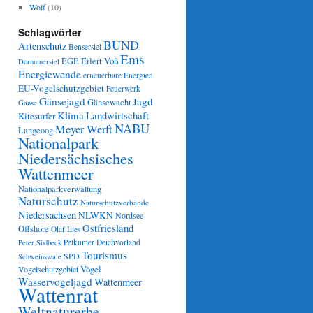
Wolf
(10)
Schlagwörter
BUND
Artenschutz
Bensersiel
Ems
Eilert Voß
EGE
Dornumersiel
Energiewende
erneuerbare Energien
EU-Vogelschutzgebiet
Feuerwerk
Gänsejagd
Jagd
Gänsewacht
Gänse
Klima
Landwirtschaft
Kitesurfer
NABU
Meyer Werft
Langeoog
Nationalpark
Niedersächsisches
Wattenmeer
Nationalparkverwaltung
Naturschutz
Naturschutzverbände
Niedersachsen
NLWKN
Nordsee
Ostfriesland
Offshore
Olaf Lies
Petkumer Deichvorland
Peter Südbeck
Tourismus
SPD
Schweinswale
Vögel
Vogelschutzgebiet
Wasservogeljagd
Wattenmeer
Wattenrat
Weltnaturerbe