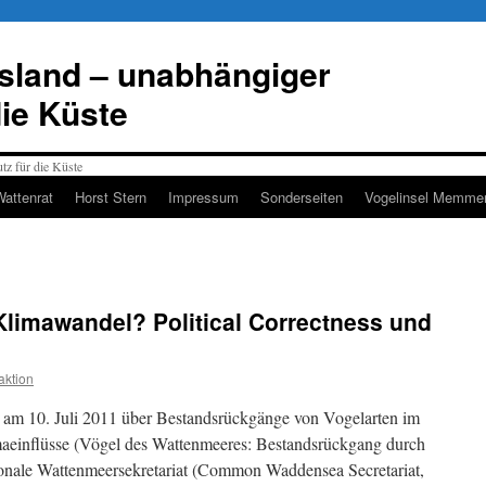
esland – unabhängiger
die Küste
Wattenrat
Horst Stern
Impressum
Sonderseiten
Vogelinsel Memmer
limawandel? Political Correctness und
ktion
r am 10. Juli 2011 über Bestandsrückgänge von Vogelarten im
aeinflüsse (Vögel des Wattenmeeres: Bestandsrückgang durch
ionale Wattenmeersekretariat (Common Waddensea Secretariat,