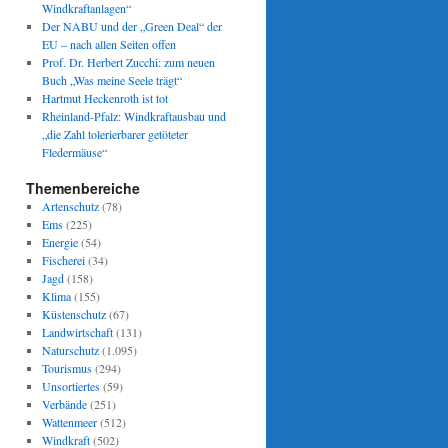
Windkraftanlagen“
Der NABU und der „Green Deal“ der
EU – nach allen Seiten offen
Prof. Dr. Herbert Zucchi: zum neuen
Buch „Was meine Seele trägt“
Hartmut Heckenroth ist tot
Rheinland-Pfalz: Windkraftausbau und
„die Zahl tolerierbarer getöteter
Fledermäuse“
Themenbereiche
Artenschutz
(78)
Ems
(225)
Energie
(54)
Fischerei
(34)
Jagd
(158)
Klima
(155)
Küstenschutz
(67)
Landwirtschaft
(131)
Naturschutz
(1.095)
Tourismus
(294)
Unsortiertes
(59)
Verbände
(251)
Wattenmeer
(512)
Windkraft
(502)