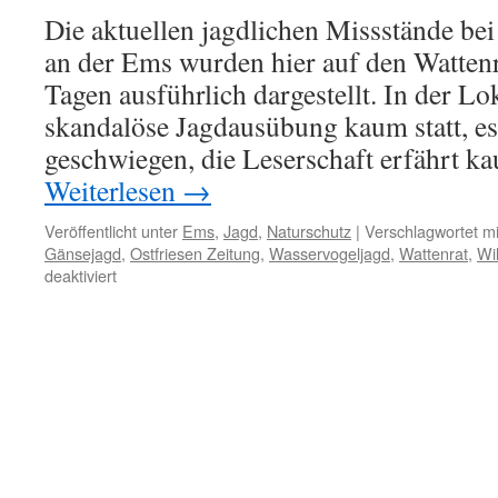
Die aktuellen jagdlichen Missstände be
an der Ems wurden hier auf den Wattenra
Tagen ausführlich dargestellt. In der Lo
skandalöse Jagdausübung kaum statt, es
geschwiegen, die Leserschaft erfährt 
Weiterlesen
→
Veröffentlicht unter
Ems
,
Jagd
,
Naturschutz
|
Verschlagwortet mi
Gänsejagd
,
Ostfriesen Zeitung
,
Wasservogeljagd
,
Wattenrat
,
Wi
für
deaktiviert
Gänseschießer
an
der
Ems:
Lokalpresse
mauert,
Jäger
pöbeln
im
Jagdforum