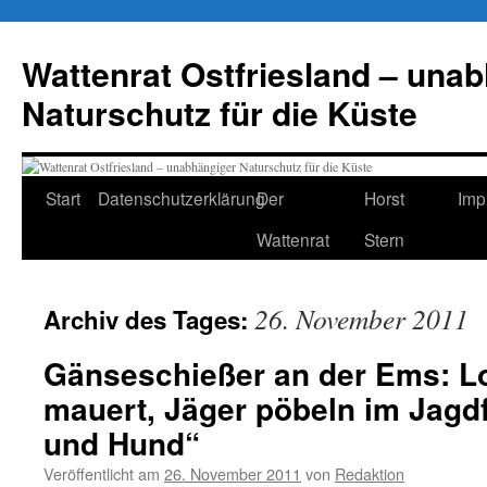
Zum
Inhalt
Wattenrat Ostfriesland – una
springen
Naturschutz für die Küste
Start
Datenschutzerklärung
Der
Horst
Imp
Wattenrat
Stern
26. November 2011
Archiv des Tages:
Gänseschießer an der Ems: L
mauert, Jäger pöbeln im Jagd
und Hund“
Veröffentlicht am
26. November 2011
von
Redaktion