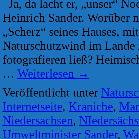
Ja, da lacht er, „unser“ N
Heinrich Sander. Worüber 
„Scherz“ seines Hauses, mi
Naturschutzwind im Lande 
fotografieren ließ? Heimisc
…
Weiterlesen
→
Veröffentlicht unter
Natursc
Internetseite
,
Kraniche
,
Man
Niedersachsen
,
NIedersächs
Umweltminister Sander
,
Wat