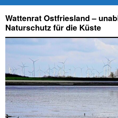
Zum
Inhalt
Wattenrat Ostfriesland – una
springen
Naturschutz für die Küste