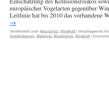
Einschätzung des Kollisionsrisikos sow
europäischer Vogelarten gegenüber Win
Leitlinie hat bis 2010 das vorhandene
→
Veröffentlicht unter
Naturschutz
,
Windkraft
|
Verschlagwortet mit
Vogelkollisionen
,
Wattenrat
,
Windenergie
,
Windkraft
|
Kommentar