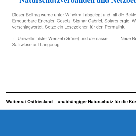
Dieser Beitrag wurde unter
Windkraft
abgelegt und mit
die Bekl
Erneuerbare Energien Gesetz
,
Sigmar Gabriel
,
Solarenergie
,
Wa
verschlagwortet. Setze ein Lesezeichen für den
Permalink
.
←
Umweltminister Wenzel (Grüne) und die nasse
Neue Br
Salzwiese auf Langeoog
Wattenrat Ostfriesland – unabhängiger Naturschutz für die Kü