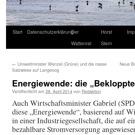
Start
Datenschutzerklärung
Der
Horst
Imp
Wattenrat
Stern
←
Umweltminister Wenzel (Grüne) und die nasse
Neue Br
Salzwiese auf Langeoog
Energiewende: die „Bekloppt
Veröffentlicht am
28. April 2014
von
Redaktion
Auch Wirtschaftsminister Gabriel (SPD)
diese „Energiewende“, basierend auf W
in einer Industriegesellschaft, die auf e
bezahlbare Stromversorgung angewiesen 