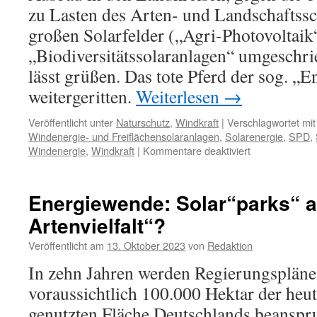
zu Lasten des Arten- und Landschaftssch
großen Solarfelder („Agri-Photovoltaik
„Biodiversitätssolaranlagen“ umgeschr
lässt grüßen. Das tote Pferd der sog. „
weitergeritten.
Weiterlesen
→
Veröffentlicht unter
Naturschutz
,
Windkraft
|
Verschlagwortet mit
Windenergie- und Freiflächensolaranlagen
,
Solarenergie
,
SPD
,
für
Windenergie
,
Windkraft
|
Kommentare deaktiviert
Niedersachsen
Gesetzentwurf
für
Energiewende: Solar“parks“ a
noch
Artenvielfalt“?
mehr
Windenergie-
Veröffentlicht am
13. Oktober 2023
von
Redaktion
und
Freiflächensol
In zehn Jahren werden Regierungspläne
voraussichtlich 100.000 Hektar der heut
genutzten Fläche Deutschlands beanspr