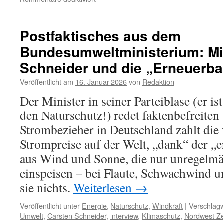
Prof.
Dr.
Fritz
Postfaktisches aus dem
Vahrenholt:
Bundesumweltministerium: Mi
„Wind
und
Schneider und die „Erneuerba
Sonne
stellen
Veröffentlicht am
16. Januar 2026
von
Redaktion
fette
Der Minister in seiner Parteiblase (er is
Rechnungen“
den Naturschutz!) redet faktenbefreiten
Strombezieher in Deutschland zahlt die 
Strompreise auf der Welt, „dank“ der „
aus Wind und Sonne, die nur unregelmä
einspeisen – bei Flaute, Schwachwind u
sie nichts.
Weiterlesen
→
Veröffentlicht unter
Energie
,
Naturschutz
,
Windkraft
|
Verschlagw
Umwelt
,
Carsten Schneider
,
Interview
,
Klimaschutz
,
Nordwest Ze