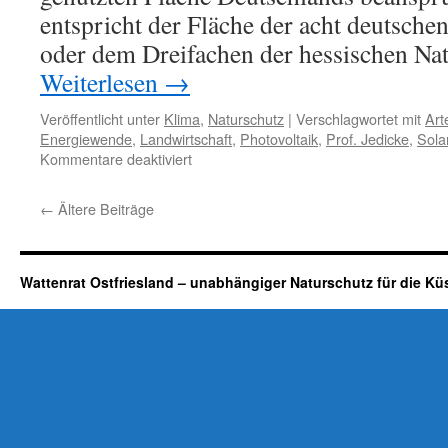
entspricht der Fläche der acht deutsche
oder dem Dreifachen der hessischen Nat
Weiterlesen
→
Veröffentlicht unter
Klima
,
Naturschutz
|
Verschlagwortet mit
Art
Energiewende
,
Landwirtschaft
,
Photovoltaik
,
Prof. Jedicke
,
Sola
für
Kommentare deaktiviert
Energiewende:
Solar“parks“
←
Ältere Beiträge
als
„Hotspots
der
Artenvielfalt“?
Wattenrat Ostfriesland – unabhängiger Naturschutz für die Kü