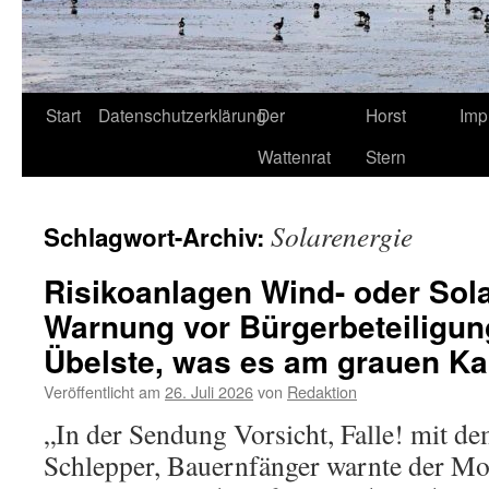
Start
Datenschutzerklärung
Der
Horst
Imp
Wattenrat
Stern
Solarenergie
Schlagwort-Archiv:
Risikoanlagen Wind- oder Sol
Warnung vor Bürgerbeteiligun
Übelste, was es am grauen Kap
Veröffentlicht am
26. Juli 2026
von
Redaktion
„In der Sendung Vorsicht, Falle! mit de
Schlepper, Bauernfänger warnte der M