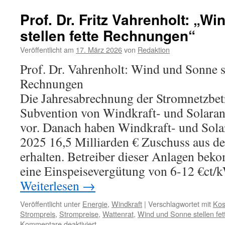
Energien“:
Konferenz
Prof. Dr. Fritz Vahrenholt: „W
der
stellen fette Rechnungen“
Energieminister
auf
Veröffentlicht am
17. März 2026
von
Redaktion
Norderney
–
Prof. Dr. Vahrenholt: Wind und Sonne st
Umweltverband
Rechnungen
BUND
als
Die Jahresabrechnung der Stromnetzbetr
Wind-
Subvention von Windkraft- und Solaranl
und
Solarunterstützer
vor. Danach haben Windkraft- und Solar
2025 16,5 Milliarden € Zuschuss aus 
erhalten. Betreiber dieser Anlagen bek
eine Einspeisevergütung von 6-12 €ct/k
Weiterlesen
→
Veröffentlicht unter
Energie
,
Windkraft
|
Verschlagwortet mit
Kos
Strompreis
,
Strompreise
,
Wattenrat
,
Wind und Sonne stellen fe
für
Kommentare deaktiviert