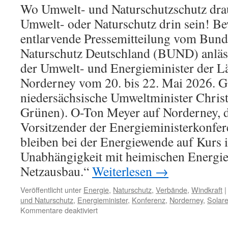
Wo Umwelt- und Naturschutzschutz drau
es
Umwelt- oder Naturschutz drin sein! Be
am
grauen
entlarvende Pressemitteilung vom Bun
Kapitalmarkt
Naturschutz Deutschland (BUND) anläs
gibt“
der Umwelt- und Energieminister der Lä
Norderney vom 20. bis 22. Mai 2026. G
niedersächsische Umweltminister Chris
Grünen). O-Ton Meyer auf Norderney, d
Vorsitzender der Energieministerkonfer
bleiben bei der Energiewende auf Kurs 
Unabhängigkeit mit heimischen Energie
Netzausbau.“
Weiterlesen
→
Veröffentlicht unter
Energie
,
Naturschutz
,
Verbände
,
Windkraft
|
und Naturschutz
,
Energieminister
,
Konferenz
,
Norderney
,
Solare
für
Kommentare deaktiviert
„Erneuerbare