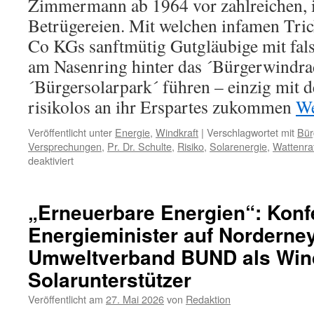
Zimmermann ab 1964 vor zahlreichen, 
Betrügereien. Mit welchen infamen Tr
Co KGs sanftmütig Gutgläubige mit fa
am Nasenring hinter das ´Bürgerwindra
´Bürgersolarpark´ führen – einzig mit d
risikolos an ihr Erspartes zukommen
We
Veröffentlicht unter
Energie
,
Windkraft
|
Verschlagwortet mit
Bür
Versprechungen
,
Pr. Dr. Schulte
,
Risiko
,
Solarenergie
,
Wattenra
für
deaktiviert
Risikoanlagen
Wind-
oder
„Erneuerbare Energien“: Konf
Solarenergie
Energieminister auf Norderne
–
Warnung
Umweltverband BUND als Win
vor
Bürgerbeteiligungen:
Solarunterstützer
„Das
Veröffentlicht am
27. Mai 2026
von
Redaktion
Übelste,
was