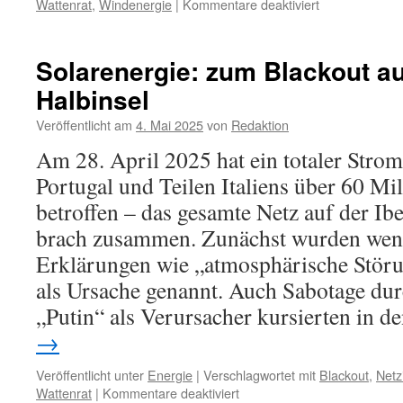
für
Wattenrat
,
Windenergie
|
Kommentare deaktiviert
Postfaktisches
aus
dem
Solarenergie: zum Blackout au
Bundesumweltm
Halbinsel
Minister
Carsten
Veröffentlicht am
4. Mai 2025
von
Redaktion
Schneider
und
Am 28. April 2025 hat ein totaler Strom
die
Portugal und Teilen Italiens über 60 M
„Erneuerbaren
betroffen – das gesamte Netz auf der Ib
brach zusammen. Zunächst wurden weni
Erklärungen wie „atmosphärische Stör
als Ursache genannt. Auch Sabotage dur
„Putin“ als Verursacher kursierten in 
→
Veröffentlicht unter
Energie
|
Verschlagwortet mit
Blackout
,
Netzi
für
Wattenrat
|
Kommentare deaktiviert