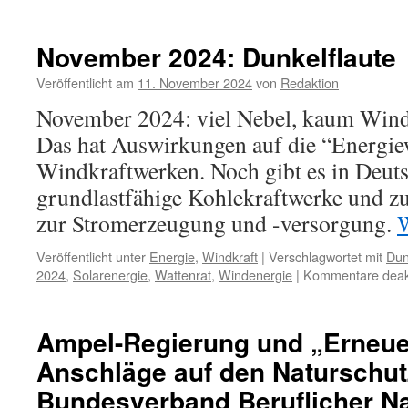
Solarenergie:
zum
Blackout
November 2024: Dunkelflaute
auf
der
Veröffentlicht am
11. November 2024
von
Redaktion
Iberischen
November 2024: viel Nebel, kaum Wind,
Halbinsel
Das hat Auswirkungen auf die “Energie
Windkraftwerken. Noch gibt es in Deut
grundlastfähige Kohlekraftwerke und z
zur Stromerzeugung und -versorgung.
W
Veröffentlicht unter
Energie
,
Windkraft
|
Verschlagwortet mit
Dun
2024
,
Solarenergie
,
Wattenrat
,
Windenergie
|
Kommentare deakt
Ampel-Regierung und „Erneuer
Anschläge auf den Naturschut
Bundesverband Beruflicher N