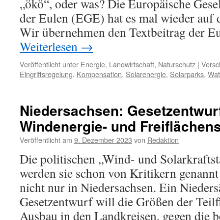
„ökö“, oder was? Die Europäische Gesel
der Eulen (EGE) hat es mal wieder auf 
Wir übernehmen den Textbeitrag der Eu
Weiterlesen
→
Veröffentlicht unter
Energie
,
Landwirtschaft
,
Naturschutz
|
Versc
Eingriffsregelung
,
Kompensation
,
Solarenergie
,
Solarparks
,
Wat
Niedersachsen: Gesetzentwurf
Windenergie- und Freiflächen
Veröffentlicht am
9. Dezember 2023
von
Redaktion
Die politischen „Wind- und Solarkraftsta
werden sie schon von Kritikern genannt!
nicht nur in Niedersachsen. Ein Nieders
Gesetzentwurf will die Größen der Teil
Ausbau in den Landkreisen, gegen die 