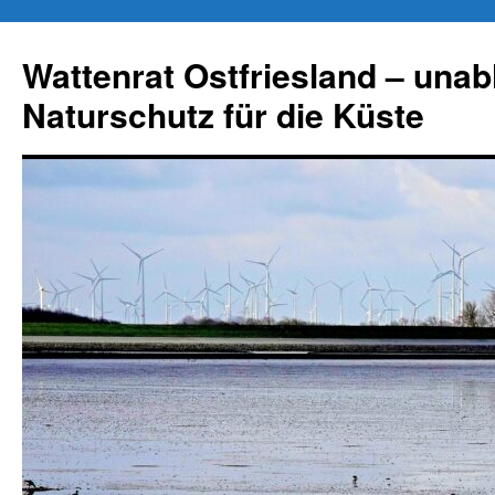
Zum
Inhalt
Wattenrat Ostfriesland – una
springen
Naturschutz für die Küste