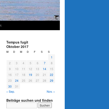
t
Tempus fugit
Oktober 2017
M
D
M
D
F
S
S
1
2
3
4
5
6
7
8
9
10
11
12
13
14
15
16
17
18
19
20
21
22
23
24
25
26
27
28
29
30
31
« Sep.
Nov. »
Beiträge suchen und finden