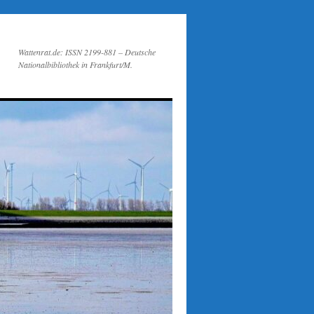
Wattenrat.de: ISSN 2199-881 – Deutsche
Nationalbibliothek in Frankfurt/M.