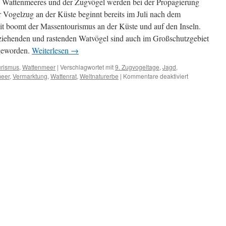
s Wattenmeeres und der Zugvögel werden bei der Propagierung
 Vogelzug an der Küste beginnt bereits im Juli nach dem
eit boomt der Massentourismus an der Küste und auf den Inseln.
ziehenden und rastenden Watvögel sind auch im Großschutzgebiet
 geworden.
Weiterlesen
→
urismus
,
Wattenmeer
|
Verschlagwortet mit
9. Zugvogeltage
,
Jagd
,
für
meer
,
Vermarktung
,
Wattenrat
,
Weltnaturerbe
|
Kommentare deaktiviert
9.
Zugvogeltage
Vehikel
zur
touristischen
Vermarkung
des
Nationalparks