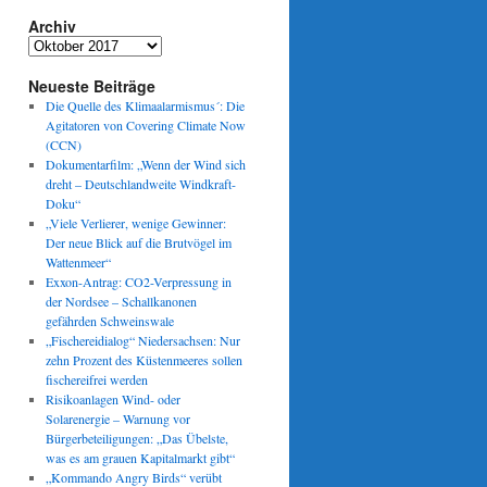
Archiv
Archiv
Neueste Beiträge
Die Quelle des Klimaalarmismus´: Die
Agitatoren von Covering Climate Now
(CCN)
Dokumentarfilm: „Wenn der Wind sich
dreht – Deutschlandweite Windkraft-
:
Doku“
„Viele Verlierer, wenige Gewinner:
Der neue Blick auf die Brutvögel im
Wattenmeer“
Exxon-Antrag: CO2-Verpressung in
der Nordsee – Schallkanonen
gefährden Schweinswale
„Fischereidialog“ Niedersachsen: Nur
zehn Prozent des Küstenmeeres sollen
fischereifrei werden
Risikoanlagen Wind- oder
Solarenergie – Warnung vor
Bürgerbeteiligungen: „Das Übelste,
was es am grauen Kapitalmarkt gibt“
„Kommando Angry Birds“ verübt