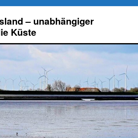
esland – unabhängiger
die Küste