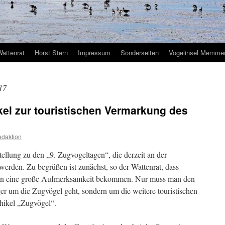
Wattenrat
Horst Stern
Impressum
Sonderseiten
Vogelinsel Memmer
17
kel zur touristischen Vermarkung des
daktion
ellung zu den „9. Zugvogeltagen“, die derzeit an der
erden. Zu begrüßen ist zunächst, so der Wattenrat, dass
en eine große Aufmerksamkeit bekommen. Nur muss man den
er um die Zugvögel geht, sondern um die weitere touristischen
hikel „Zugvögel“.