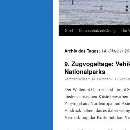
Start
Datenschutzerklärung
Der 
14. Oktober 20
Archiv des Tages:
9. Zugvogeltage: Vehi
Nationalparks
Veröffentlicht am
14. Oktober 2017
von
Re
Der Wattenrat Ostfriesland nimmt St
niedersächsischen Küste beworben w
Zugvögel aus Nordeuropa und Asi
Eindruck haben, das es dabei wenig
Vermarktung der Küste mit dem Ve