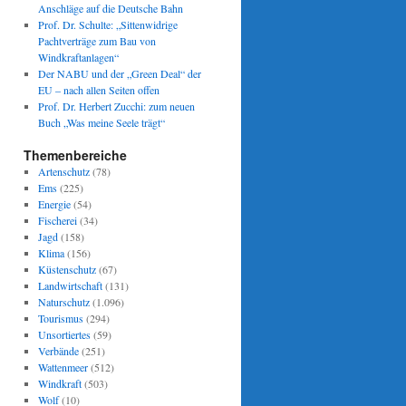
Anschläge auf die Deutsche Bahn
Prof. Dr. Schulte: „Sittenwidrige
Pachtverträge zum Bau von
Windkraftanlagen“
Der NABU und der „Green Deal“ der
EU – nach allen Seiten offen
Prof. Dr. Herbert Zucchi: zum neuen
Buch „Was meine Seele trägt“
Themenbereiche
Artenschutz
(78)
Ems
(225)
Energie
(54)
Fischerei
(34)
Jagd
(158)
Klima
(156)
Küstenschutz
(67)
Landwirtschaft
(131)
Naturschutz
(1.096)
Tourismus
(294)
Unsortiertes
(59)
Verbände
(251)
Wattenmeer
(512)
Windkraft
(503)
Wolf
(10)