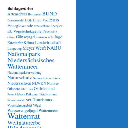
Schlagwörter
BUND
Artenschutz
Bensersiel
Ems
Eilert Voß
EGE
Dornumersiel
Energiewende
erneuerbare Energien
EU-Vogelschutzgebiet
Feuerwerk
Gänsejagd
Jagd
Gänsewacht
Gänse
Klima
Landwirtschaft
Kitesurfer
NABU
Meyer Werft
Langeoog
Nationalpark
Niedersächsisches
Wattenmeer
Nationalparkverwaltung
Naturschutz
Naturschutzverbände
Niedersachsen
NLWKN
Nordsee
Ostfriesland
Offshore
Olaf Lies
Petkumer Deichvorland
Peter Südbeck
Tourismus
SPD
Schweinswale
Vögel
Vogelschutzgebiet
Wasservogeljagd
Wattenmeer
Wattenrat
Weltnaturerbe