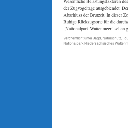
Wesentliche Belastungsfaktoren de
der Zugvogeltage ausgeblendet. Der
Abschluss der Brutzeit. In dieser Z
Ruhige Rückzugsorte für die durch
„Nationalpark Wattenmeer“ selten
Veröffentlicht unter
Jagd
,
Naturschutz
,
To
Nationalpark Niedersächsisches Watten