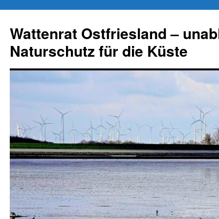
Zum
Inhalt
Wattenrat Ostfriesland – una
springen
Naturschutz für die Küste