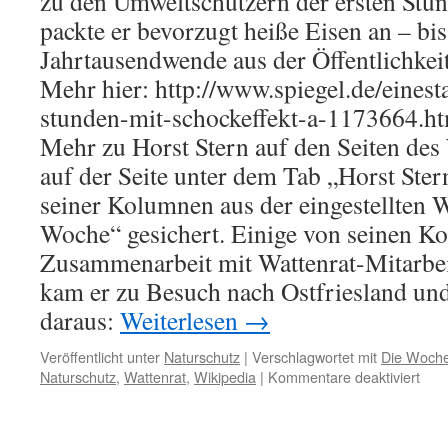
zu den Umweltschützern der ersten Stun
packte er bevorzugt heiße Eisen an – bis
Jahrtausendwende aus der Öffentlichke
Mehr hier: http://www.spiegel.de/einest
stunden-mit-schockeffekt-a-1173664.h
Mehr zu Horst Stern auf den Seiten des
auf der Seite unter dem Tab „Horst Ster
seiner Kolumnen aus der eingestellten
Woche“ gesichert. Einige von seinen K
Zusammenarbeit mit Wattenrat-Mitarbeit
kam er zu Besuch nach Ostfriesland und
daraus:
Weiterlesen
→
Veröffentlicht unter
Naturschutz
|
Verschlagwortet mit
Die Woch
für
Naturschutz
,
Wattenrat
,
Wikipedia
|
Kommentare deaktiviert
Jubi
Hors
Ster