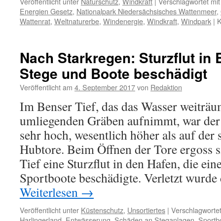
Veröffentlicht unter
Naturschutz
,
Windkraft
|
Verschlagwortet mit
Energien Gesetz
,
Nationalpark Niedersächsisches Wattenmeer
,
Wattenrat
,
Weltnaturerbe
,
Windenergie
,
Windkraft
,
Windpark
|
K
Nach Starkregen: Sturzflut in 
Stege und Boote beschädigt
Veröffentlicht am
4. September 2017
von
Redaktion
Im Benser Tief, das das Wasser weiträu
umliegenden Gräben aufnimmt, war der 
sehr hoch, wesentlich höher als auf der s
Hubtore. Beim Öffnen der Tore ergoss 
Tief eine Sturzflut in den Hafen, die ein
Sportboote beschädigte. Verletzt wurde
Weiterlesen
→
Veröffentlicht unter
Küstenschutz
,
Unsortiertes
|
Verschlagwortet
Harlingerland
,
Entwässerung
,
Schäden an Steganlagen
,
Sportb