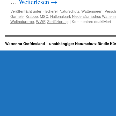
…
Weiterlesen
→
Veröffentlicht unter
Fischerei
,
Naturschutz
,
Wattenmeer
|
Versch
Garnele
,
Krabbe
,
MSC
,
Nationalpark Niedersächisches Watten
für
Weltnaturerbe
,
WWF
,
Zertifizierung
|
Kommentare deaktiviert
Kr
W
ge
MS
Wattenrat Ostfriesland – unabhängiger Naturschutz für die Kü
Zer
FD
Sp
de
Kr