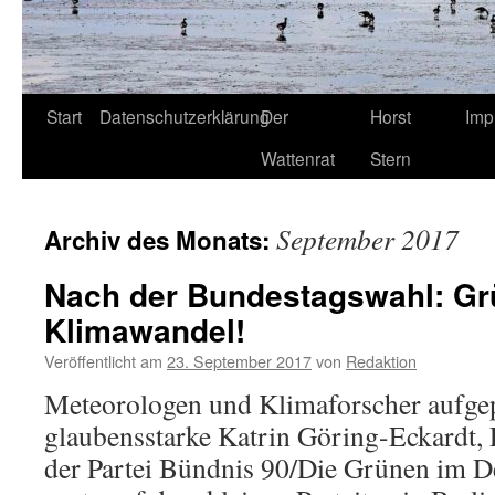
Start
Datenschutzerklärung
Der
Horst
Imp
Wattenrat
Stern
September 2017
Archiv des Monats:
Nach der Bundestagswahl: Gr
Klimawandel!
Veröffentlicht am
23. September 2017
von
Redaktion
Meteorologen und Klimaforscher aufgep
glaubensstarke Katrin Göring-Eckardt, 
der Partei Bündnis 90/Die Grünen im D