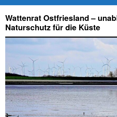
Zum
Inhalt
Wattenrat Ostfriesland – una
springen
Naturschutz für die Küste