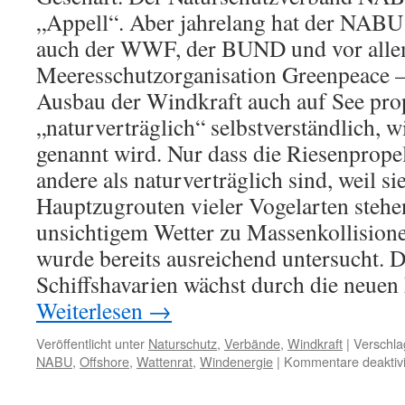
„Appell“. Aber jahrelang hat der NABU
auch der WWF, der BUND und vor allem
Meeresschutzorganisation Greenpeace –
Ausbau der Windkraft auch auf See prop
„naturverträglich“ selbstverständlich, wi
genannt wird. Nur dass die Riesenpropel
andere als naturverträglich sind, weil si
Hauptzugrouten vieler Vogelarten stehe
unsichtigem Wetter zu Massenkollision
wurde bereits ausreichend untersucht. 
Schiffshavarien wächst durch die neuen 
Weiterlesen
→
Veröffentlicht unter
Naturschutz
,
Verbände
,
Windkraft
|
Verschla
NABU
,
Offshore
,
Wattenrat
,
Windenergie
|
Kommentare deaktivi