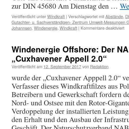
zur DIN 45680 Am Dienstag den …
We
Veröffentlicht unter
Windkraft
|
Verschlagwortet mit
Abstände
,
D
Gutachter- u. Sachverständigen- Zentrum Umwelt-Messungen
für
Johannsen
,
Windenergie
,
Windkraft
|
Kommentare deaktiviert
Wi
Ak
vo
Windenergie Offshore: Der N
de
„Cuxhavener Appell 2.0“
Si
de
Veröffentlicht am
12. September 2017
von
Redaktion
DI
Au
wurde der „Cuxhavener Apppell 2.0“ ver
zu
Verfasser dieses Windkraftfilzes aus P
An
de
Betreibern und Gewerkschaft fordern d
DI
Nord- und Ostsee mit den Rotor-Gigante
45
Verdoppelung der installierten Leistun
den Erhalt und den Ausbau der Infrastr
Geschäft. Der Naturschutzverband NABU