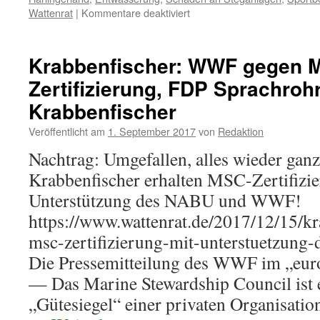
für
Wattenrat
|
Kommentare deaktiviert
Nach
Starkregen:
Sturzflut
Krabbenfischer: WWF gegen 
in
Zertifizierung, FDP Sprachroh
Bensersiel
–
Krabbenfischer
Stege
und
Veröffentlicht am
1. September 2017
von
Redaktion
Boote
Nachtrag: Umgefallen, alles wieder ganz
beschädigt
Krabbenfischer erhalten MSC-Zertifizie
Unterstützung des NABU und WWF!
https://www.wattenrat.de/2017/12/15/kr
msc-zertifizierung-mit-unterstuetzun
Die Pressemitteilung des WWF im „euro
— Das Marine Stewardship Council ist 
„Gütesiegel“ einer privaten Organisatio