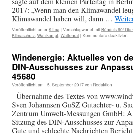
sagte auf dem kleinen Parteitag in Berl
2017: „Wenn man den Klimawandel leu
Klimawandel haben will, dann …
Weite
Veröffentlicht unter
Klima
|
Verschlagwortet mit
Bündnis 90/ Die
für
Klimaschutz
,
Wahlkampf
,
Wattenrat
|
Kommentare deaktiviert
Na
de
Bu
Windenergie: Aktuelles von de
Gr
DIN-Ausschusses zur Anpassu
st
Kl
45680
Veröffentlicht am
15. September 2017
von
Redaktion
Übernahme des Textes von www.windw
Sven Johannsen GuSZ Gutachter- u. Sac
Zentrum Umwelt-Messungen GmbH: Akt
Sitzung des DIN-Ausschusses zur Anp
Gute und schlechte Nachrichten Bericht