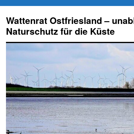
Zum
Inhalt
Wattenrat Ostfriesland – una
springen
Naturschutz für die Küste