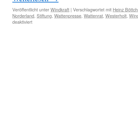
Veröffentlicht unter
Windkraft
|
Verschlagwortet mit
Heinz Böttch
Norderland
,
Stiftung
,
Wattenpresse
,
Wattenrat
,
Westerholt
,
Win
für
deaktiviert
Windenergie
und
kommunale
Selbstverwaltung:
Stiftungsgeld
von
den
Betreibern