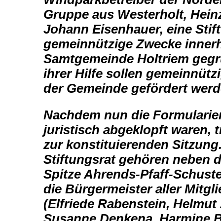
Gruppe
aus Westerholt, Hein
Johann Eisenhauer, eine Sti
gemeinnützige Zwecke innerh
Samtgemeinde Holtriem
gegr
ihrer Hilfe sollen gemeinnütz
der
Gemeinde gefördert werd
Nachdem nun die Formularien
juristisch abgeklopft waren,
t
zur konstituierenden Sitzun
Stiftungsrat
gehören neben d
Spitze Ahrends-Pfaff-Schust
die
Bürgermeister aller Mitg
(Elfriede Rabenstein, Helmut
Susanne Denkena, Harmine Be