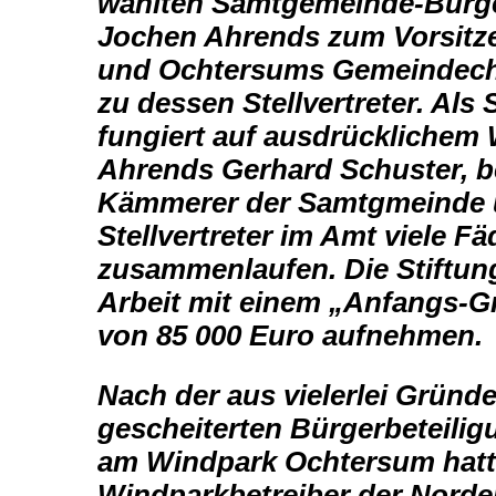
wählten
Samtgemeinde-Bürge
Jochen Ahrends zum Vorsitz
und
Ochtersums Gemeindeche
zu dessen Stellvertreter. Als
fungiert auf ausdrücklichem
Ahrends Gerhard
Schuster, b
Kämmerer der Samtgmeinde
Stellvertreter im Amt viele F
zusammenlaufen. Die Stiftu
Arbeit mit einem „Anfangs-G
von 85 000 Euro
aufnehmen.
Nach der aus vielerlei Gründ
gescheiterten Bürgerbeteilig
am
Windpark Ochtersum hatt
Windparkbetreiber der Norde