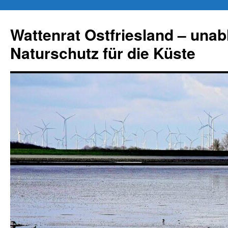
Zum
Inhalt
Wattenrat Ostfriesland – una
springen
Naturschutz für die Küste