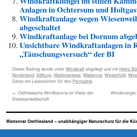
Windkraftklüngel im stillen Kämm
Anlagen in Ochtersum und Holtgas
Windkraftanlage wegen Wiesenweih
abgeschaltet
Windkraftanlage bei Dornum abge
Unsichtbare Windkraftanlagen in 
„Täuschungsversuch“ der BI
Dieser Beitrag wurde unter
Windkraft
abgelegt und mit
Heinz Bö
Norderland
,
Stiftung
,
Wattenpresse
,
Wattenrat
,
Westerholt
,
Win
Setze ein Lesezeichen für den
Permalink
.
←
Ostfriesische Windbarone im Visier der
Windenergie: 
Staatsanwaltschaft
Wattenrat Ostfriesland – unabhängiger Naturschutz für die Kü