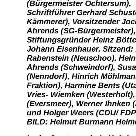
(Bürgermeister Ochtersum),
Schriftführer
Gerhard Schust
Kämmerer), Vorsitzender Jo
Ahrends
(SG-Bürgermeister),
Stiftungsgründer Heinz Bött
Johann
Eisenhauer. Sitzend: 
Rabenstein (Neuschoo), Hel
Ahrends
(Schweindorf), Sus
(Nenndorf), Hinrich Möhlma
Fraktion), Harmine Bents (Uta
Vries- Wiemken
(Westerholt)
(Eversmeer), Werner Ihnken 
und
Holger Weers (CDU/ FDP
BILD: Helmut Burmann
Helm