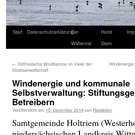
Start
Datenschutzerklärung
Der
Horst
Imp
Wattenrat
Stern
←
Ostfriesische Windbarone im Visier der
Windenergie: 
Staatsanwaltschaft
Windenergie und kommunale
Selbstverwaltung: Stiftungsge
Betreibern
Veröffentlicht am
15. Dezember 2018
von
Redaktion
Samtgemeinde Holtriem (Westerho
niedersächsischen Landkreis Witt