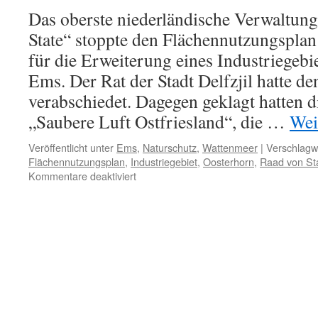
Das oberste niederländische Verwaltun
State“ stoppte den Flächennutzungspla
für die Erweiterung eines Industriegebie
Ems. Der Rat der Stadt Delfzjil hatte d
verabschiedet. Dagegen geklagt hatten di
„Saubere Luft Ostfriesland“, die …
Wei
Veröffentlicht unter
Ems
,
Naturschutz
,
Wattenmeer
|
Verschlagwo
Flächennutzungsplan
,
Industriegebiet
,
Oosterhorn
,
Raad von St
für
Kommentare deaktiviert
Delfzjil:
niederländisches
Verwaltungsgericht
kippt
weitere
Industrialisierungspläne
an
der
Ems