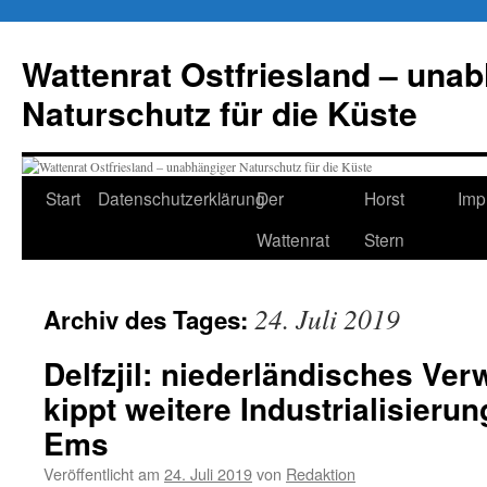
Zum
Inhalt
Wattenrat Ostfriesland – una
springen
Naturschutz für die Küste
Start
Datenschutzerklärung
Der
Horst
Imp
Wattenrat
Stern
24. Juli 2019
Archiv des Tages:
Delfzjil: niederländisches Ver
kippt weitere Industrialisieru
Ems
Veröffentlicht am
24. Juli 2019
von
Redaktion