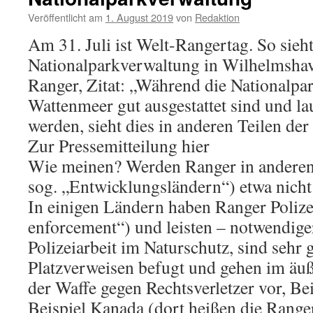
schweigt
Veröffentlicht am
1. August 2019
von
Redaktion
Am 31. Juli ist Welt-Rangertag. So sieht
Nationalparkverwaltung in Wilhelmsha
Ranger, Zitat: „Während die Nationalp
Wattenmeer gut ausgestattet sind und la
werden, sieht dies in anderen Teilen der
Zur Pressemitteilung hier
Wie meinen? Werden Ranger in anderen
sog. „Entwicklungsländern“) etwa nicht 
In einigen Ländern haben Ranger Polize
enforcement“) und leisten – notwendige
Polizeiarbeit im Naturschutz, sind sehr g
Platzverweisen befugt und gehen im äuß
der Waffe gegen Rechtsverletzer vor, Be
Beispiel Kanada (dort heißen die Rang