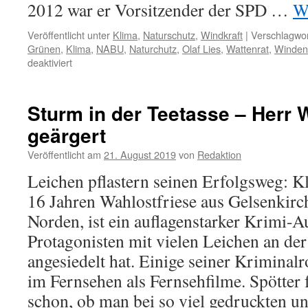
2012 war er Vorsitzender der SPD …
W
Veröffentlicht unter
Klima
,
Naturschutz
,
Windkraft
|
Verschlagwor
Grünen
,
Klima
,
NABU
,
Naturchutz
,
Olaf Lies
,
Wattenrat
,
Winden
für
deaktiviert
Umweltminister
Olaf
Lies
Sturm in der Teetasse – Herr W
(SPD):
geärgert
weniger
Naturschutz
Veröffentlicht am
21. August 2019
von
Redaktion
für
mehr
Leichen pflastern seinen Erfolgsweg: Kl
Windkraft
16 Jahren Wahlostfriese aus Gelsenkirc
Norden, ist ein auflagenstarker Krimi-Au
Protagonisten mit vielen Leichen an der
angesiedelt hat. Einige seiner Kriminalr
im Fernsehen als Fernsehfilme. Spötter 
schon, ob man bei so viel gedruckten u