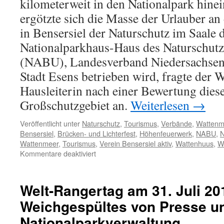
kilometerweit in den Nationalpark hine
ergötzte sich die Masse der Urlauber an
in Bensersiel der Naturschutz im Saale 
Nationalparkhaus-Haus des Naturschut
(NABU), Landesverband Niedersachsen
Stadt Esens betrieben wird, fragte der W
Hausleiterin nach einer Bewertung dies
Großschutzgebiet an.
Weiterlesen
→
Veröffentlicht unter
Naturschutz
,
Tourismus
,
Verbände
,
Wattenm
Bensersiel
,
Brücken- und Lichterfest
,
Höhenfeuerwerk
,
NABU
,
N
Wattenmeer
,
Tourismus
,
Verein Bensersiel aktiv
,
Wattenhuus
,
W
für
Kommentare deaktiviert
Höhenfeuerwerk
über
dem
Welt-Rangertag am 31. Juli 20
Nationalpark
Weichgespültes von Presse u
in
Bensersiel:
Nationalparkverwaltung
NABU