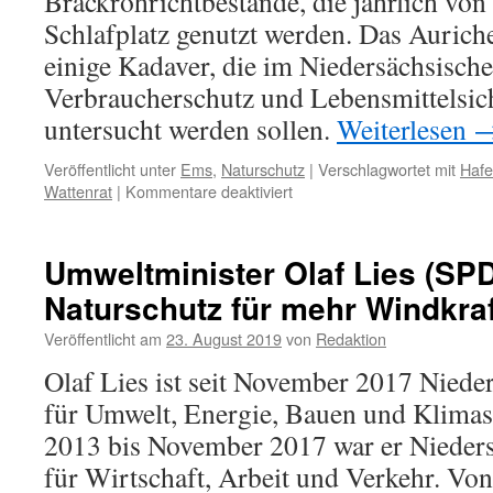
Brackröhrichtbestände, die jährlich von 
Schlafplatz genutzt werden. Das Aurich
einige Kadaver, die im Niedersächsisch
Verbraucherschutz und Lebensmittelsi
untersucht werden sollen.
Weiterlesen
Veröffentlicht unter
Ems
,
Naturschutz
|
Verschlagwortet mit
Hafe
für
Wattenrat
|
Kommentare deaktiviert
Petkum:
hunderte
Stare
Umweltminister Olaf Lies (SPD
im
Naturschutz für mehr Windkraf
Schlick
verendet
Veröffentlicht am
23. August 2019
von
Redaktion
Olaf Lies ist seit November 2017 Niede
für Umwelt, Energie, Bauen und Klimas
2013 bis November 2017 war er Nieders
für Wirtschaft, Arbeit und Verkehr. Vo