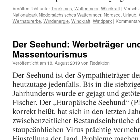
Veröffentlicht unter
Tourismus
,
Wattenmeer
,
Windkraft
|
Verschl
Nationalpark Niedersächsisches Wattenmeer
,
Nordsee
,
Urlaub
,
Weltnaturerbe
,
Windenergie
,
Windkraft
,
Windpark
|
Kommentare 
Der Seehund: Werbeträger un
Massentourismus
Veröffentlicht am
18. August 2019
von
Redaktion
Der Seehund ist der Sympathieträger d
heutzutage jedenfalls. Bis in die siebzig
Jahrhunderts wurde er gejagt und getöte
Fischer. Der „Europäische Seehund“ (Pho
korrekt heißt, hat sich in den letzten Ja
zwischenzeitlicher Bestandseinbrüche d
staupeänhlichen Virus prächtig vermehr
Einstellung der Jagd. Probleme mache