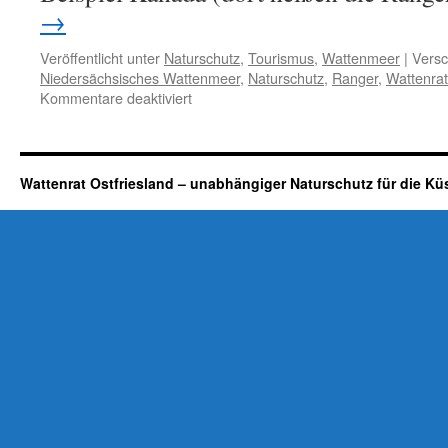
→
Veröffentlicht unter
Naturschutz
,
Tourismus
,
Wattenmeer
|
Versc
Niedersächsisches Wattenmeer
,
Naturschutz
,
Ranger
,
Wattenrat
für
Kommentare deaktiviert
Welt-
Rangertag
am
31.
Wattenrat Ostfriesland – unabhängiger Naturschutz für die Kü
Juli
2019:
Weichgespültes
von
Presse
und
Nationalparkverwaltung