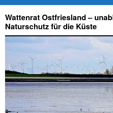
Zum
Inhalt
Wattenrat Ostfriesland – una
springen
Naturschutz für die Küste