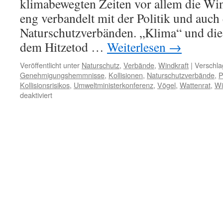
klimabewegten Zeiten vor allem die Win
eng verbandelt mit der Politik und auch
Naturschutzverbänden. „Klima“ und die
dem Hitzetod …
Weiterlesen
→
Veröffentlicht unter
Naturschutz
,
Verbände
,
Windkraft
|
Verschla
Genehmigungshemmnisse
,
Kollisionen
,
Naturschutzverbände
,
P
Kollisionsrisikos
,
Umweltministerkonferenz
,
Vögel
,
Wattenrat
,
Wi
für
deaktiviert
Umweltministerkonferenz
und
Windenergiewirtschaft
gemeinsam
gegen
Vogelschutz