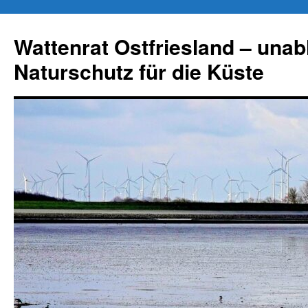
Zum
Inhalt
Wattenrat Ostfriesland – una
springen
Naturschutz für die Küste