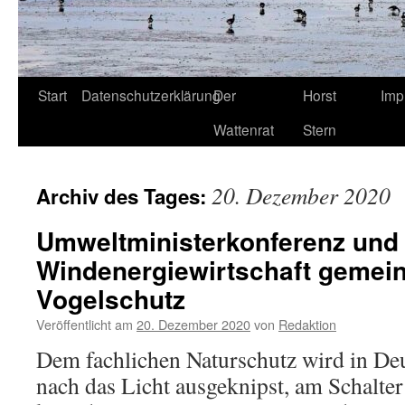
Start
Datenschutzerklärung
Der
Horst
Imp
Wattenrat
Stern
20. Dezember 2020
Archiv des Tages:
Umweltministerkonferenz und
Windenergiewirtschaft gemei
Vogelschutz
Veröffentlicht am
20. Dezember 2020
von
Redaktion
Dem fachlichen Naturschutz wird in De
nach das Licht ausgeknipst, am Schalter 