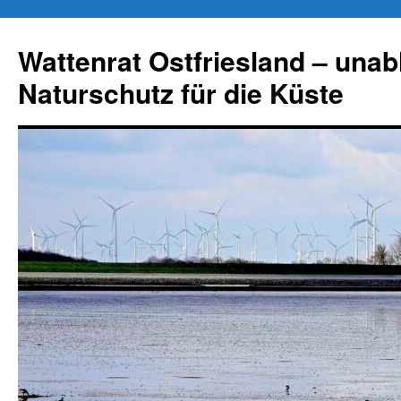
Zum
Inhalt
Wattenrat Ostfriesland – una
springen
Naturschutz für die Küste