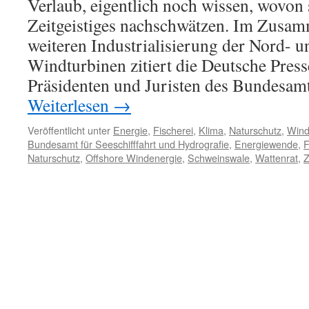
Verlaub, eigentlich noch wissen, wovon 
Zeitgeistiges nachschwätzen. Im Zusa
weiteren Industrialisierung der Nord- u
Windturbinen zitiert die Deutsche Pres
Präsidenten und Juristen des Bundesam
Weiterlesen
→
Veröffentlicht unter
Energie
,
Fischerei
,
Klima
,
Naturschutz
,
Wind
Bundesamt für Seeschifffahrt und Hydrografie
,
Energiewende
,
F
Naturschutz
,
Offshore Windenergie
,
Schweinswale
,
Wattenrat
,
Z