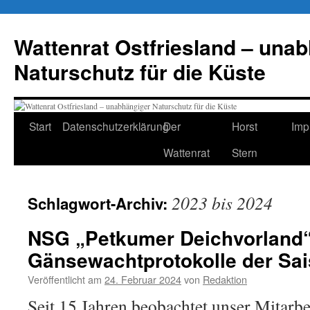
Zum
Inhalt
Wattenrat Ostfriesland – una
springen
Naturschutz für die Küste
Start
Datenschutzerklärung
Der
Horst
Imp
Wattenrat
Stern
2023 bis 2024
Schlagwort-Archiv:
NSG „Petkumer Deichvorland“
Gänsewachtprotokolle der Sai
Veröffentlicht am
24. Februar 2024
von
Redaktion
Seit 15 Jahren beobachtet unser Mitarbe