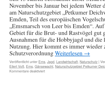
November bis Januar bei jedem Wetter 
am Naturschutzgebiet „Petkumer Deichv
Emden, Teil des europäischen Vogelsch
„Emsmarsch von Leer bis Emden“. Auf d
Gebiet für die Brut- und Rastvögel gut g
Ausnahmen für die Hobbyjagd und die l
Nutzung. Hier kommt es immer wieder z
Schutzverordnung
Weiterlesen
→
Veröffentlicht unter
Ems
,
Jagd
,
Landwirtschaft
,
Naturschutz
|
Ver
Eilert Voß
,
Ems
,
Gänsewacht
,
Naturschutzgebiet Petkumer Dei
für
Kommentare deaktiviert
NSG
„Petkumer
Deichvorland“
an
der
Ems:
Gänsewachtprotokolle