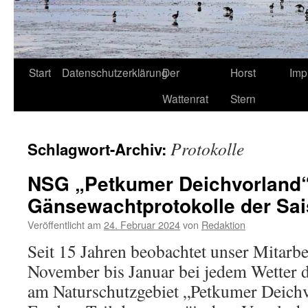
Start
Datenschutzerklärung
Der
Horst
Imp
Wattenrat
Stern
Protokolle
Schlagwort-Archiv:
NSG „Petkumer Deichvorland“
Gänsewachtprotokolle der Sai
Veröffentlicht am
24. Februar 2024
von
Redaktion
Seit 15 Jahren beobachtet unser Mitarbe
November bis Januar bei jedem Wetter 
am Naturschutzgebiet „Petkumer Deichv