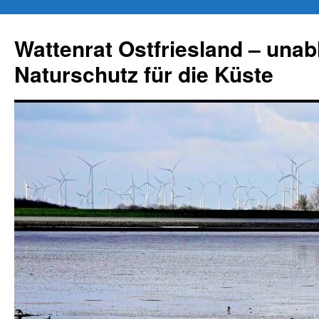
Zum
Inhalt
Wattenrat Ostfriesland – una
springen
Naturschutz für die Küste