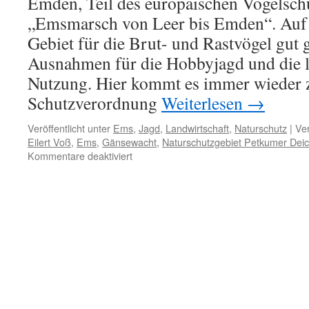
Emden, Teil des europäischen Vogelsch
„Emsmarsch von Leer bis Emden“. Auf d
Gebiet für die Brut- und Rastvögel gut g
Ausnahmen für die Hobbyjagd und die l
Nutzung. Hier kommt es immer wieder z
Schutzverordnung
Weiterlesen
→
Veröffentlicht unter
Ems
,
Jagd
,
Landwirtschaft
,
Naturschutz
|
Ver
Eilert Voß
,
Ems
,
Gänsewacht
,
Naturschutzgebiet Petkumer Dei
für
Kommentare deaktiviert
NSG
„Petkumer
Deichvorland“
an
der
Ems:
Gänsewachtprotokolle
der
Saison
2023
–