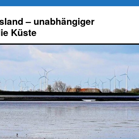
esland – unabhängiger
die Küste