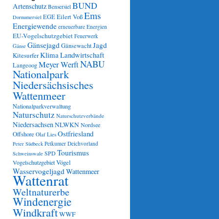
BUND
Artenschutz
Bensersiel
Ems
Eilert Voß
EGE
Dornumersiel
Energiewende
erneuerbare Energien
EU-Vogelschutzgebiet
Feuerwerk
Gänsejagd
Jagd
Gänsewacht
Gänse
Klima
Landwirtschaft
Kitesurfer
NABU
Meyer Werft
Langeoog
Nationalpark
Niedersächsisches
Wattenmeer
Nationalparkverwaltung
Naturschutz
Naturschutzverbände
Niedersachsen
NLWKN
Nordsee
Ostfriesland
Offshore
Olaf Lies
Petkumer Deichvorland
Peter Südbeck
Tourismus
SPD
Schweinswale
Vögel
Vogelschutzgebiet
Wasservogeljagd
Wattenmeer
Wattenrat
Weltnaturerbe
Windenergie
Windkraft
WWF