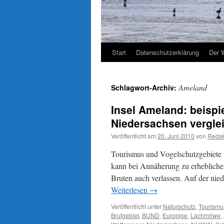
Start
Datenschutzerklärung
Der 
Ameland
Schlagwort-Archiv:
Insel Ameland: beispi
Niedersachsen vergle
Veröffentlicht am
20. Juni 2010
von
Redak
Tourismus und Vogelschutzgebiete v
kann bei Annäherung zu erheblicher
Bruten auch verlassen. Auf der nie
Weiterlesen
→
Veröffentlicht unter
Naturschutz
,
Tourismu
Brutgebiet
,
BUND
,
Europipe
,
Lachmöwe
,