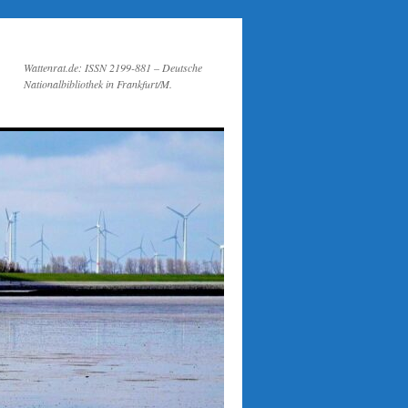
Wattenrat.de: ISSN 2199-881 – Deutsche
Nationalbibliothek in Frankfurt/M.