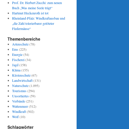
Prof. Dr. Herbert Zucchi: zum neuen
Buch „Was meine Seele trägt“
Hartmut Heckenroth ist tot
Rheinland-Pfalz: Windkraftausbau und
„die Zahl tolerierbarer getöteter
Fledermäuse“
Themenbereiche
Artenschutz
(78)
Ems
(225)
Energie
(54)
Fischerei
(34)
Jagd
(158)
Klima
(155)
Küstenschutz
(67)
Landwirtschaft
(131)
Naturschutz
(1.095)
Tourismus
(294)
Unsortiertes
(59)
Verbände
(251)
Wattenmeer
(512)
Windkraft
(502)
Wolf
(10)
Schlagwörter