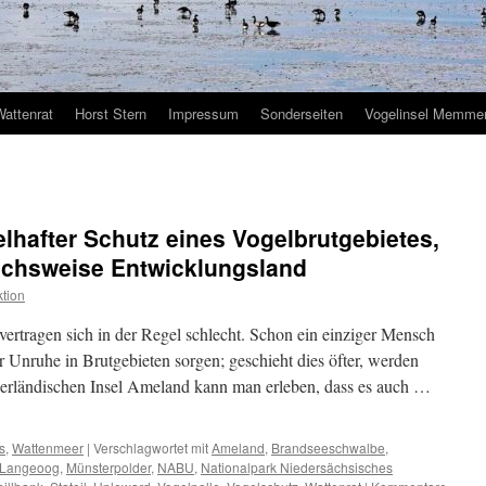
Wattenrat
Horst Stern
Impressum
Sonderseiten
Vogelinsel Memmer
elhafter Schutz eines Vogelbrutgebietes,
ichsweise Entwicklungsland
tion
ertragen sich in der Regel schlecht. Schon ein einziger Mensch
 Unruhe in Brutgebieten sorgen; geschieht dies öfter, werden
derländischen Insel Ameland kann man erleben, dass es auch …
s
,
Wattenmeer
|
Verschlagwortet mit
Ameland
,
Brandseeschwalbe
,
Langeoog
,
Münsterpolder
,
NABU
,
Nationalpark Niedersächsisches