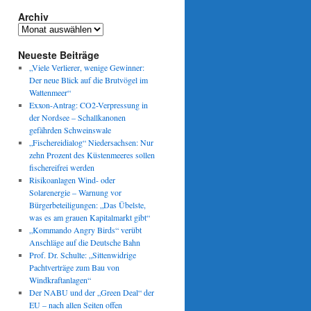
Archiv
Archiv
Neueste Beiträge
„Viele Verlierer, wenige Gewinner:
Der neue Blick auf die Brutvögel im
Wattenmeer“
Exxon-Antrag: CO2-Verpressung in
der Nordsee – Schallkanonen
gefährden Schweinswale
„Fischereidialog“ Niedersachsen: Nur
zehn Prozent des Küstenmeeres sollen
fischereifrei werden
Risikoanlagen Wind- oder
Solarenergie – Warnung vor
Bürgerbeteiligungen: „Das Übelste,
was es am grauen Kapitalmarkt gibt“
„Kommando Angry Birds“ verübt
Anschläge auf die Deutsche Bahn
Prof. Dr. Schulte: „Sittenwidrige
Pachtverträge zum Bau von
Windkraftanlagen“
Der NABU und der „Green Deal“ der
EU – nach allen Seiten offen