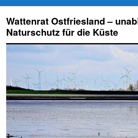
Zum
Inhalt
Wattenrat Ostfriesland – una
springen
Naturschutz für die Küste