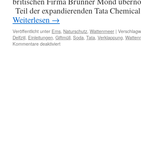
britischen Firma Brunner Mond übern
Teil der expandierenden Tata Chemical
Weiterlesen
→
Veröffentlicht unter
Ems
,
Naturschutz
,
Wattenmeer
|
Verschlagwo
Delfzijl
,
Einleitungen
,
Giftmüll
,
Soda
,
Tata
,
Verklappung
,
Watten
für
Kommentare deaktiviert
Globalisierter
Chemiemüll
am
Dollart
und
Weltnaturerbe
Wattenmeer