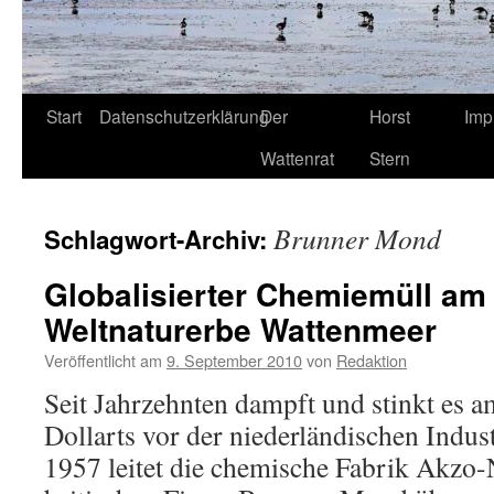
Start
Datenschutzerklärung
Der
Horst
Imp
Wattenrat
Stern
Brunner Mond
Schlagwort-Archiv:
Globalisierter Chemiemüll am 
Weltnaturerbe Wattenmeer
Veröffentlicht am
9. September 2010
von
Redaktion
Seit Jahrzehnten dampft und stinkt es 
Dollarts vor der niederländischen Industr
1957 leitet die chemische Fabrik Akzo-