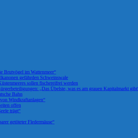
die Brutvögel im Wattenmeer“
llkanonen gefährden Schweinswale
üstenmeeres sollen fischereifrei werden
rgerbeteiligungen: „Das Übelste, was es am grauen Kapitalmarkt gibt
utsche Bahn
u von Windkraftanlagen“
iten offen
eele trägt“
barer getöteter Fledermäuse“