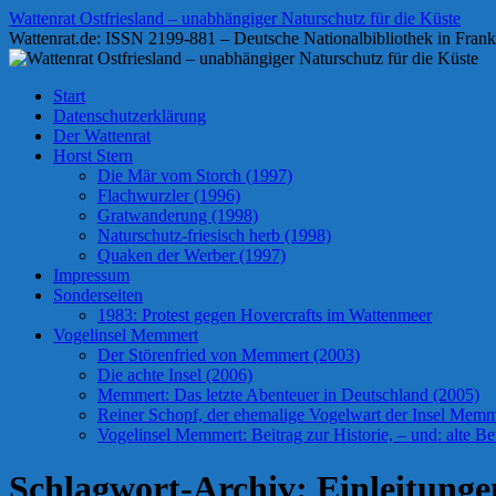
Zum
Wattenrat Ostfriesland – unabhängiger Naturschutz für die Küste
Inhalt
Wattenrat.de: ISSN 2199-881 – Deutsche Nationalbibliothek in Frank
springen
Start
Datenschutzerklärung
Der Wattenrat
Horst Stern
Die Mär vom Storch (1997)
Flachwurzler (1996)
Gratwanderung (1998)
Naturschutz-friesisch herb (1998)
Quaken der Werber (1997)
Impressum
Sonderseiten
1983: Protest gegen Hovercrafts im Wattenmeer
Vogelinsel Memmert
Der Störenfried von Memmert (2003)
Die achte Insel (2006)
Memmert: Das letzte Abenteuer in Deutschland (2005)
Reiner Schopf, der ehemalige Vogelwart der Insel Memmer
Vogelinsel Memmert: Beitrag zur Historie, – und: alte Bet
Schlagwort-Archiv:
Einleitunge