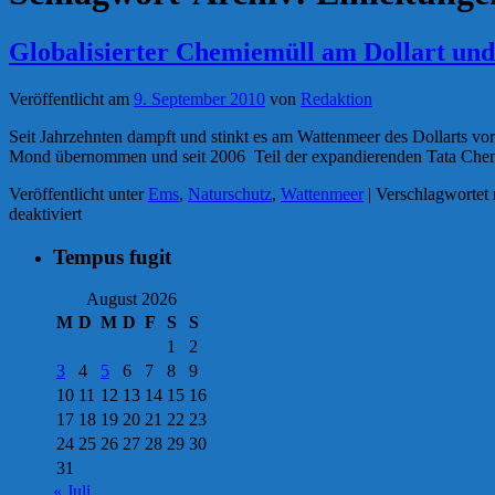
Globalisierter Chemiemüll am Dollart un
Veröffentlicht am
9. September 2010
von
Redaktion
Seit Jahrzehnten dampft und stinkt es am Wattenmeer des Dollarts vor
Mond übernommen und seit 2006 Teil der expandierenden Tata Che
Veröffentlicht unter
Ems
,
Naturschutz
,
Wattenmeer
|
Verschlagwortet 
für
deaktiviert
Globalisierter
Chemiemüll
Tempus fugit
am
Dollart
August 2026
und
M
D
M
D
F
S
S
Weltnaturerbe
1
2
Wattenmeer
3
4
5
6
7
8
9
10
11
12
13
14
15
16
17
18
19
20
21
22
23
24
25
26
27
28
29
30
31
« Juli