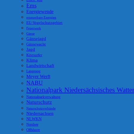
Eilert Voß
Ems
Energiewende
erneuerbare Energien
EU-Vogelschutzgebiet
Feuerwerk
Gänse
Gänsejagd
Gänsewacht
Jagd
Kitesurfer
Klima
Landwirtschaft
Langeoog
Meyer Werft
NABU
Nationalpark Niedersächsisches Watt
Nationalparkverwaltung
Naturschutz
Naturschutzverbände
Niedersachsen
NLWKN
Nordsee
Offshore