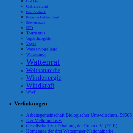
Olaf Lies
Ostfriesland
Peter Südbeck
Petkumer Deichvorland
Schweinswale
SPD
Tourismus
Vogelschutzgebiet
Vögel
Wasservogeljagd
Wattenmeer
Wattenrat
Weltnaturerbe
Windenergie
Windkraft
WWF
Verlinkungen
Arbeitsgemeinschaft Biologischer Umweltschutz, 59505
Der Mellumrat e.V.
Gesellschaft zur Erhaltung der Eulen e.V. (EGE)
Homepage der drei Wattenmeer-Nationalparke