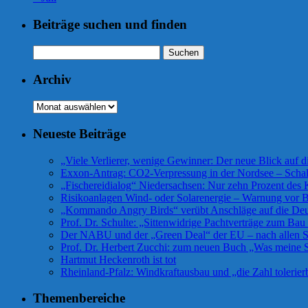
Beiträge suchen und finden
Suchen
nach:
Archiv
Archiv
Neueste Beiträge
„Viele Verlierer, wenige Gewinner: Der neue Blick auf 
Exxon-Antrag: CO2-Verpressung in der Nordsee – Scha
„Fischereidialog“ Niedersachsen: Nur zehn Prozent des K
Risikoanlagen Wind- oder Solarenergie – Warnung vor Bü
„Kommando Angry Birds“ verübt Anschläge auf die De
Prof. Dr. Schulte: „Sittenwidrige Pachtverträge zum Ba
Der NABU und der „Green Deal“ der EU – nach allen Se
Prof. Dr. Herbert Zucchi: zum neuen Buch „Was meine S
Hartmut Heckenroth ist tot
Rheinland-Pfalz: Windkraftausbau und „die Zahl tolerier
Themenbereiche