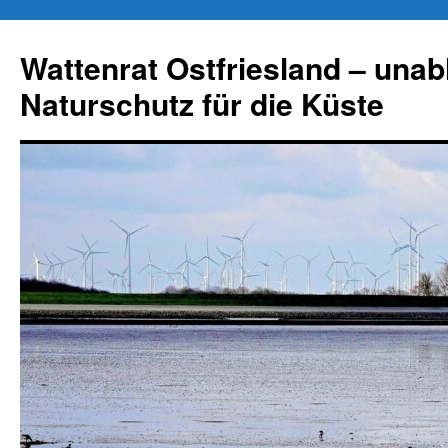
Zum
Inhalt
Wattenrat Ostfriesland – una
springen
Naturschutz für die Küste