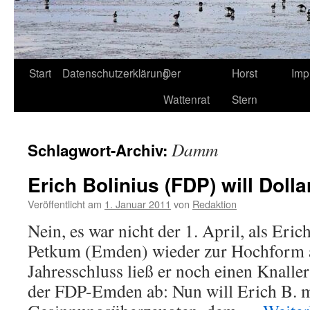
Start
Datenschutzerklärung
Der
Horst
Imp
Wattenrat
Stern
Damm
Schlagwort-Archiv:
Erich Bolinius (FDP) will Dolla
Veröffentlicht am
1. Januar 2011
von
Redaktion
Nein, es war nicht der 1. April, als Eri
Petkum (Emden) wieder zur Hochform au
Jahresschluss ließ er noch einen Knalle
der FDP-Emden ab: Nun will Erich B. m