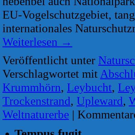
nebenbei auch Nationalpark
EU-Vogelschutzgebiet, tang
internationales Naturschutz
Weiterlesen
→
Veröffentlicht unter
Natursc
Verschlagwortet mit
Abschl
Krummhörn
,
Leybucht
,
Le
Trockenstrand
,
Upleward
,
W
Weltnaturerbe
|
Kommentare 
Tempus fugit