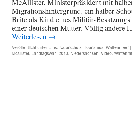
McAllister, Ministerpräsident mit halb
Migrationshintergrund, ein halber Scho
Brite als Kind eines Militär-Besatzung
einer deutschen Mutter. Völlig andere 
Weiterlesen
→
Veröffentlicht unter
Ems
,
Naturschutz
,
Tourismus
,
Wattenmeer
|
Mcallister
,
Landtagswahl 2013
,
Niedersachsen
,
Video
,
Wattenra