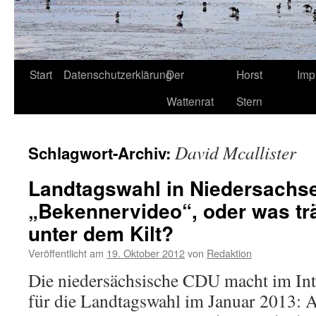
Start
Datenschutzerklärung
Der
Horst
Imp
Wattenrat
Stern
David Mcallister
Schlagwort-Archiv:
Landtagswahl in Niedersachs
„Bekennervideo“, oder was trä
unter dem Kilt?
Veröffentlicht am
19. Oktober 2012
von
Redaktion
Die niedersächsische CDU macht im In
für die Landtagswahl im Januar 2013: A