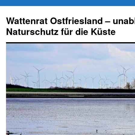
Zum
Inhalt
Wattenrat Ostfriesland – una
springen
Naturschutz für die Küste