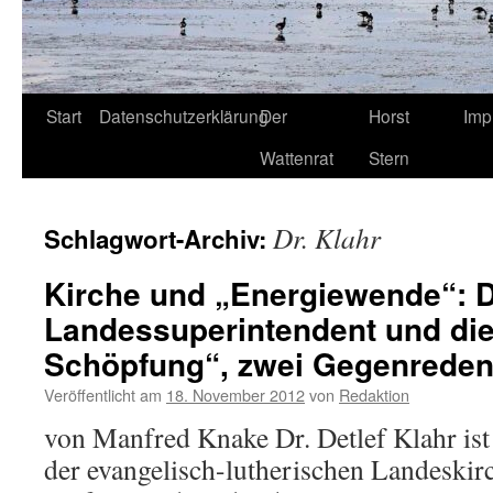
Start
Datenschutzerklärung
Der
Horst
Imp
Wattenrat
Stern
Dr. Klahr
Schlagwort-Archiv:
Kirche und „Energiewende“: 
Landessuperintendent und di
Schöpfung“, zwei Gegenrede
Veröffentlicht am
18. November 2012
von
Redaktion
von Manfred Knake Dr. Detlef Klahr is
der evangelisch-lutherischen Landeskir