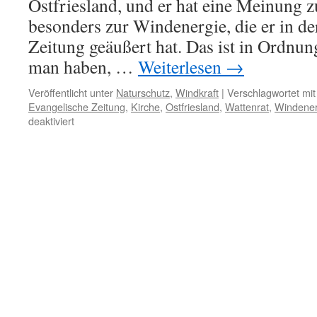
Ostfriesland, und er hat eine Meinung 
besonders zur Windenergie, die er in d
Zeitung geäußert hat. Das ist in Ordnu
man haben, …
Weiterlesen
→
Veröffentlicht unter
Naturschutz
,
Windkraft
|
Verschlagwortet mit
Evangelische Zeitung
,
Kirche
,
Ostfriesland
,
Wattenrat
,
Windener
für
deaktiviert
Kirche
und
„Energiewende“:
Der
Landessuperintendent
und
die
„Bewahrung
der
Schöpfung“,
zwei
Gegenreden