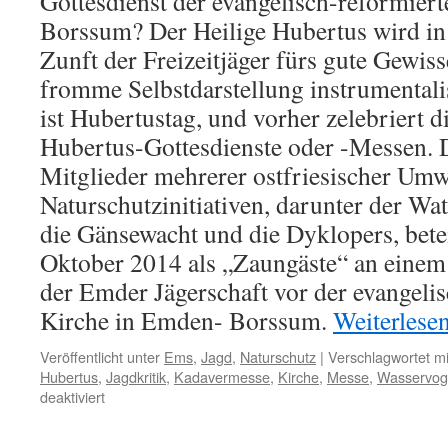
Gottesdienst der evangelisch-reformier
–
Borssum? Der Heilige Hubertus wird in
Kommune
Zunft der Freizeitjäger fürs gute Gewiss
und
Kirche
fromme Selbstdarstellung instrumental
wollen
ist Hubertustag, und vorher zelebriert d
Windkraftanla
Hubertus-Gottesdienste oder -Messen. D
Mitglieder mehrerer ostfriesischer Umw
Naturschutzinitiativen, darunter der Wat
die Gänsewacht und die Dyklopers, betei
Oktober 2014 als „Zaungäste“ an einem
der Emder Jägerschaft vor der evangeli
Kirche in Emden- Borssum.
Weiterlese
Veröffentlicht unter
Ems
,
Jagd
,
Naturschutz
|
Verschlagwortet mi
Hubertus
,
Jagdkritik
,
Kadavermesse
,
Kirche
,
Messe
,
Wasservog
für
deaktiviert
„Kadavermesse“:
Kritik