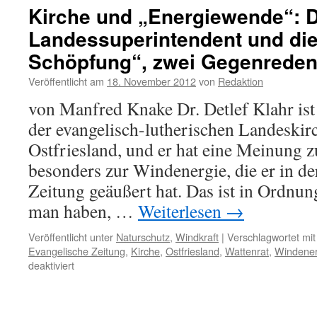
am
Kirche und „Energiewende“: 
Hubertus-
Landessuperintendent und di
Gottesdienst
in
Schöpfung“, zwei Gegenrede
Emden-
Borssum
Veröffentlicht am
18. November 2012
von
Redaktion
von Manfred Knake Dr. Detlef Klahr is
der evangelisch-lutherischen Landeskir
Ostfriesland, und er hat eine Meinung 
besonders zur Windenergie, die er in d
Zeitung geäußert hat. Das ist in Ordnu
man haben, …
Weiterlesen
→
Veröffentlicht unter
Naturschutz
,
Windkraft
|
Verschlagwortet mit
Evangelische Zeitung
,
Kirche
,
Ostfriesland
,
Wattenrat
,
Windener
für
deaktiviert
Kirche
und
„Energiewende“: