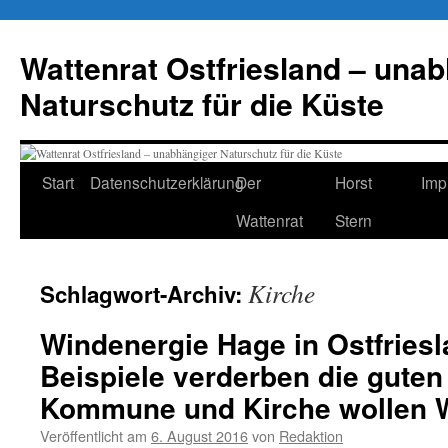
Zum
Inhalt
Wattenrat Ostfriesland – una
springen
Naturschutz für die Küste
Start
Datenschutzerklärung
Der
Horst
Imp
Wattenrat
Stern
Kirche
Schlagwort-Archiv:
Windenergie Hage in Ostfriesl
Beispiele verderben die guten 
Kommune und Kirche wollen W
Veröffentlicht am
6. August 2016
von
Redaktion