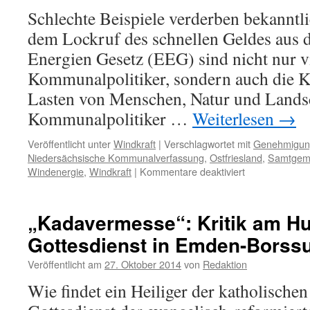
Schlechte Beispiele verderben bekanntli
dem Lockruf des schnellen Geldes aus
Energien Gesetz (EEG) sind nicht nur v
Kommunalpolitiker, sondern auch die Ki
Lasten von Menschen, Natur und Landsc
Kommunalpolitiker …
Weiterlesen
→
Veröffentlicht unter
Windkraft
|
Verschlagwortet mit
Genehmigun
Niedersächsische Kommunalverfassung
,
Ostfriesland
,
Samtgem
für
Windenergie
,
Windkraft
|
Kommentare deaktiviert
Windenergie
Hage
in
„Kadavermesse“: Kritik am Hu
Ostfriesland:
Gottesdienst in Emden-Borss
Schlechte
Beispiele
Veröffentlicht am
27. Oktober 2014
von
Redaktion
verderben
die
Wie findet ein Heiliger der katholischen
guten
Sitten