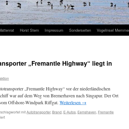
Wattenrat
Horst Stern
Impressum
Sonderseiten
Vogelinsel Memmer
nsporter „Fremantle Highway“ liegt in
ktion
totransporter „Fremantle Highway“ vor der niederländischen
Schiff war auf dem Weg von Bremerhaven nach Singapur. Der Ort
h vom Offshore-Windpark Riffgat.
Weiterlesen
→
schlagwortet mit
Autotransporter
,
Brand
,
E-Autos
,
Eemshaven
,
Fremantle
für
ert
Ausgebrannter
Autotransporter