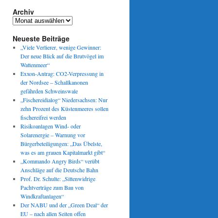
Archiv
Archiv
Neueste Beiträge
„Viele Verlierer, wenige Gewinner:
Der neue Blick auf die Brutvögel im
Wattenmeer“
Exxon-Antrag: CO2-Verpressung in
der Nordsee – Schallkanonen
gefährden Schweinswale
„Fischereidialog“ Niedersachsen: Nur
zehn Prozent des Küstenmeeres sollen
fischereifrei werden
Risikoanlagen Wind- oder
Solarenergie – Warnung vor
Bürgerbeteiligungen: „Das Übelste,
was es am grauen Kapitalmarkt gibt“
„Kommando Angry Birds“ verübt
Anschläge auf die Deutsche Bahn
Prof. Dr. Schulte: „Sittenwidrige
Pachtverträge zum Bau von
Windkraftanlagen“
Der NABU und der „Green Deal“ der
EU – nach allen Seiten offen