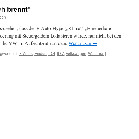
„Fremantle
h brennt“
Highway“
liegt
tion
in
Eemshaven/NL
zusehen, dass der E-Auto-Hype („Klima“, „Erneuerbare
erung mit Steuergeldern kollabieren würde, nur nicht bei den
, die VW im Aufsichtsrat vertreten.
Weiterlesen
→
gwortet mit
E-Autos
,
Emden
,
ID.4
,
ID.7
,
Volkswagen
,
Wattenrat
|