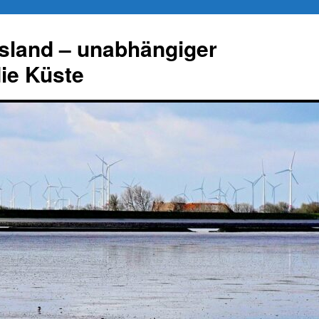
esland – unabhängiger
die Küste