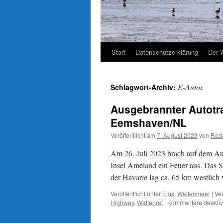
Start
Datenschutzerklärung
Der 
E-Autos
Schlagwort-Archiv:
Ausgebrannter Autotra
Eemshaven/NL
Veröffentlicht am
7. August 2023
von
Reda
Am 26. Juli 2023 brach auf dem Au
Insel Ameland ein Feuer aus. Das 
der Havarie lag ca. 65 km westlic
Veröffentlicht unter
Ems
,
Wattenmeer
|
Ver
Highway
,
Wattenrat
|
Kommentare deaktivi