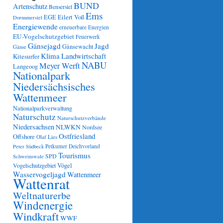
BUND
Artenschutz
Bensersiel
Ems
Eilert Voß
EGE
Dornumersiel
Energiewende
erneuerbare Energien
EU-Vogelschutzgebiet
Feuerwerk
Gänsejagd
Jagd
Gänsewacht
Gänse
Klima
Landwirtschaft
Kitesurfer
NABU
Meyer Werft
Langeoog
Nationalpark
Niedersächsisches
Wattenmeer
Nationalparkverwaltung
Naturschutz
Naturschutzverbände
Niedersachsen
NLWKN
Nordsee
Ostfriesland
Offshore
Olaf Lies
Petkumer Deichvorland
Peter Südbeck
Tourismus
SPD
Schweinswale
Vögel
Vogelschutzgebiet
Wasservogeljagd
Wattenmeer
Wattenrat
Weltnaturerbe
Windenergie
Windkraft
WWF