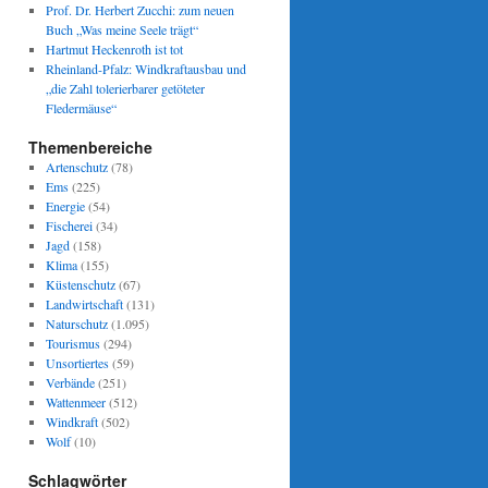
Prof. Dr. Herbert Zucchi: zum neuen
Buch „Was meine Seele trägt“
Hartmut Heckenroth ist tot
Rheinland-Pfalz: Windkraftausbau und
„die Zahl tolerierbarer getöteter
Fledermäuse“
Themenbereiche
Artenschutz
(78)
Ems
(225)
Energie
(54)
Fischerei
(34)
Jagd
(158)
Klima
(155)
Küstenschutz
(67)
Landwirtschaft
(131)
Naturschutz
(1.095)
Tourismus
(294)
Unsortiertes
(59)
Verbände
(251)
Wattenmeer
(512)
Windkraft
(502)
Wolf
(10)
Schlagwörter