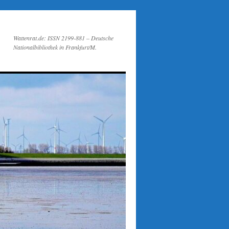
Wattenrat.de: ISSN 2199-881 – Deutsche
Nationalbibliothek in Frankfurt/M.