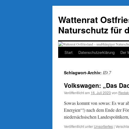
Zum
Inhalt
Wattenrat Ostfri
springen
Naturschutz für 
Start
Datenschutzerklärung
Der 
ID.7
Schlagwort-Archiv:
Volkswagen: „Das Dac
Veröffentlicht am
16. Juli 2023
von
Redak
Sowas kommt von sowas: Es war ab
Energien“!) nach dem Ende der Förd
niedersächsischen Landespolitikern
Veröffentlicht unter
Unsortiertes
|
Verschla