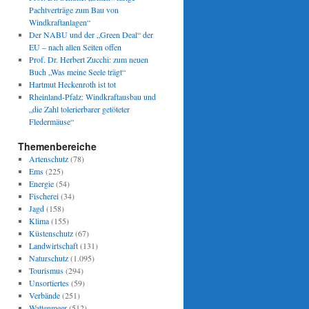
Pachtverträge zum Bau von
Windkraftanlagen“
Der NABU und der „Green Deal“ der
EU – nach allen Seiten offen
Prof. Dr. Herbert Zucchi: zum neuen
Buch „Was meine Seele trägt“
Hartmut Heckenroth ist tot
Rheinland-Pfalz: Windkraftausbau und
„die Zahl tolerierbarer getöteter
Fledermäuse“
Themenbereiche
Artenschutz
(78)
Ems
(225)
Energie
(54)
Fischerei
(34)
Jagd
(158)
Klima
(155)
Küstenschutz
(67)
Landwirtschaft
(131)
Naturschutz
(1.095)
Tourismus
(294)
Unsortiertes
(59)
Verbände
(251)
Wattenmeer
(512)