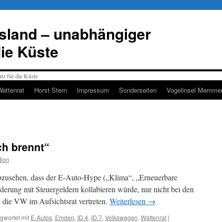
esland – unabhängiger
die Küste
Wattenrat
Horst Stern
Impressum
Sonderseiten
Vogelinsel Memmer
h brennt“
tion
zusehen, dass der E-Auto-Hype („Klima“, „Erneuerbare
erung mit Steuergeldern kollabieren würde, nur nicht bei den
, die VW im Aufsichtsrat vertreten.
Weiterlesen
→
gwortet mit
E-Autos
,
Emden
,
ID.4
,
ID.7
,
Volkswagen
,
Wattenrat
|