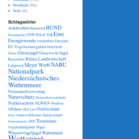
Windkraft
(502)
Wolf
(10)
Schlagwörter
BUND
Artenschutz
Bensersiel
Ems
Eilert Voß
EGE
Dornumersiel
Energiewende
erneuerbare Energien
EU-Vogelschutzgebiet
Feuerwerk
Gänsejagd
Jagd
Gänsewacht
Gänse
Klima
Landwirtschaft
Kitesurfer
NABU
Meyer Werft
Langeoog
Nationalpark
Niedersächsisches
Wattenmeer
Nationalparkverwaltung
Naturschutz
Naturschutzverbände
Niedersachsen
NLWKN
Nordsee
Ostfriesland
Offshore
Olaf Lies
Petkumer Deichvorland
Peter Südbeck
Tourismus
SPD
Schweinswale
Vögel
Vogelschutzgebiet
Wasservogeljagd
Wattenmeer
Wattenrat