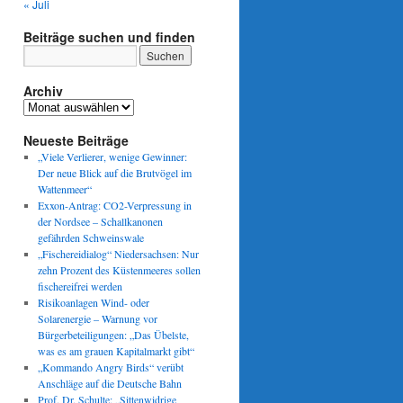
« Juli
Beiträge suchen und finden
Archiv
Archiv
Neueste Beiträge
„Viele Verlierer, wenige Gewinner:
Der neue Blick auf die Brutvögel im
Wattenmeer“
Exxon-Antrag: CO2-Verpressung in
der Nordsee – Schallkanonen
gefährden Schweinswale
„Fischereidialog“ Niedersachsen: Nur
zehn Prozent des Küstenmeeres sollen
fischereifrei werden
Risikoanlagen Wind- oder
Solarenergie – Warnung vor
Bürgerbeteiligungen: „Das Übelste,
was es am grauen Kapitalmarkt gibt“
„Kommando Angry Birds“ verübt
Anschläge auf die Deutsche Bahn
Prof. Dr. Schulte: „Sittenwidrige