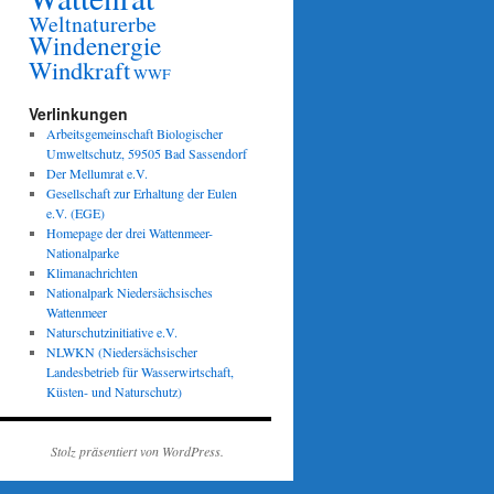
Weltnaturerbe
Windenergie
Windkraft
WWF
Verlinkungen
Arbeitsgemeinschaft Biologischer
Umweltschutz, 59505 Bad Sassendorf
Der Mellumrat e.V.
Gesellschaft zur Erhaltung der Eulen
e.V. (EGE)
Homepage der drei Wattenmeer-
Nationalparke
Klimanachrichten
Nationalpark Niedersächsisches
Wattenmeer
Naturschutzinitiative e.V.
NLWKN (Niedersächsischer
Landesbetrieb für Wasserwirtschaft,
Küsten- und Naturschutz)
Stolz präsentiert von WordPress.