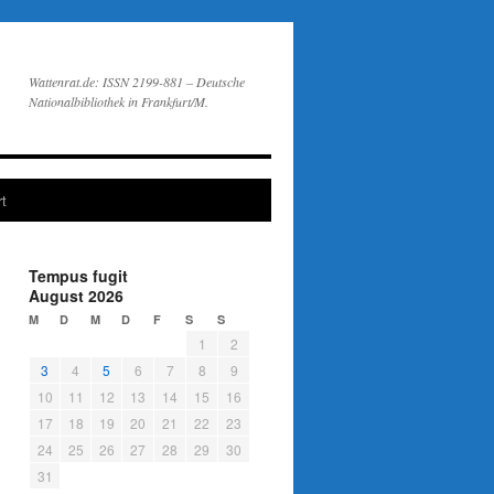
Wattenrat.de: ISSN 2199-881 – Deutsche
Nationalbibliothek in Frankfurt/M.
t
Tempus fugit
August 2026
M
D
M
D
F
S
S
1
2
3
4
5
6
7
8
9
10
11
12
13
14
15
16
17
18
19
20
21
22
23
24
25
26
27
28
29
30
31