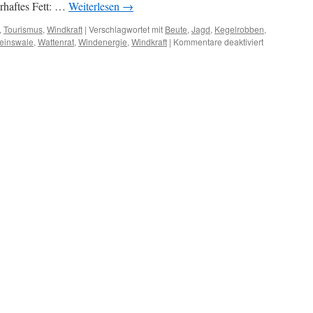
rhaftes Fett: …
Weiterlesen
→
,
Tourismus
,
Windkraft
|
Verschlagwortet mit
Beute
,
Jagd
,
Kegelrobben
,
für
einswale
,
Wattenrat
,
Windenergie
,
Windkraft
|
Kommentare deaktiviert
„Killerrobben
fressen
Schweinswal
Kegelrobben
sollen
Schweinswal
gefährden