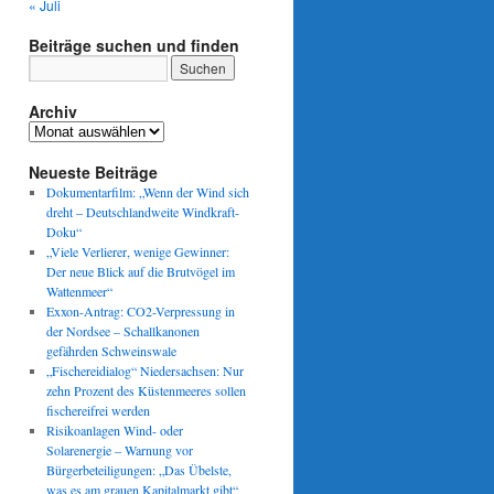
« Juli
Beiträge suchen und finden
“
Archiv
e:
Archiv
Neueste Beiträge
bestände
Dokumentarfilm: „Wenn der Wind sich
dreht – Deutschlandweite Windkraft-
Doku“
„Viele Verlierer, wenige Gewinner:
Der neue Blick auf die Brutvögel im
Wattenmeer“
Exxon-Antrag: CO2-Verpressung in
der Nordsee – Schallkanonen
gefährden Schweinswale
„Fischereidialog“ Niedersachsen: Nur
zehn Prozent des Küstenmeeres sollen
fischereifrei werden
Risikoanlagen Wind- oder
Solarenergie – Warnung vor
Bürgerbeteiligungen: „Das Übelste,
was es am grauen Kapitalmarkt gibt“