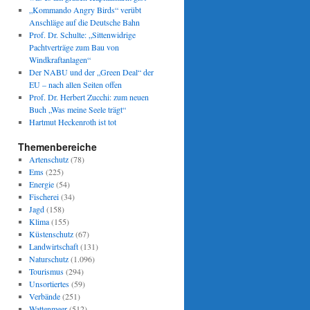
„Kommando Angry Birds“ verübt
Anschläge auf die Deutsche Bahn
Prof. Dr. Schulte: „Sittenwidrige
Pachtverträge zum Bau von
Windkraftanlagen“
Der NABU und der „Green Deal“ der
EU – nach allen Seiten offen
Prof. Dr. Herbert Zucchi: zum neuen
Buch „Was meine Seele trägt“
Hartmut Heckenroth ist tot
Themenbereiche
Artenschutz
(78)
Ems
(225)
Energie
(54)
Fischerei
(34)
Jagd
(158)
Klima
(155)
Küstenschutz
(67)
Landwirtschaft
(131)
Naturschutz
(1.096)
Tourismus
(294)
Unsortiertes
(59)
Verbände
(251)
Wattenmeer
(512)