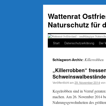
Zum
Inhalt
Wattenrat Ostfri
springen
Naturschutz für 
Start
Datenschutzerklärung
Der 
Killerrobben
Schlagwort-Archiv:
„Killerrobben“ fresse
Schweinswalbestände
Veröffentlicht am
29. November 2014
von
Kegelrobben sind in Verruf geraten
machen. Am 26. November 2014 ber
Nahrungsgewohnheiten des größten 