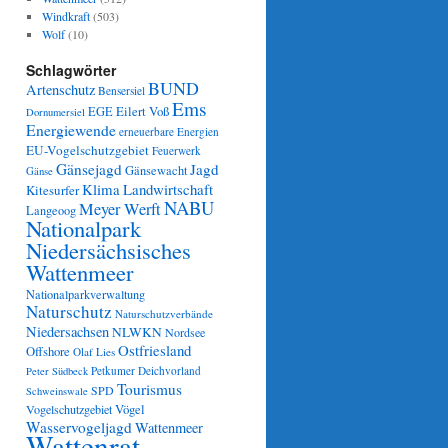
Windkraft
(503)
Wolf
(10)
Schlagwörter
BUND
Artenschutz
Bensersiel
Ems
Eilert Voß
EGE
Dornumersiel
Energiewende
erneuerbare Energien
EU-Vogelschutzgebiet
Feuerwerk
Gänsejagd
Jagd
Gänsewacht
Gänse
Klima
Landwirtschaft
Kitesurfer
NABU
Meyer Werft
Langeoog
Nationalpark
Niedersächsisches
Wattenmeer
Nationalparkverwaltung
Naturschutz
Naturschutzverbände
Niedersachsen
NLWKN
Nordsee
Ostfriesland
Offshore
Olaf Lies
Petkumer Deichvorland
Peter Südbeck
Tourismus
SPD
Schweinswale
Vögel
Vogelschutzgebiet
Wasservogeljagd
Wattenmeer
Wattenrat