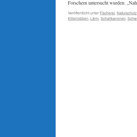
Forschern untersucht wurden: „Nah
Veröffentlicht unter
Fischerei
,
Naturschutz
Killerrobben
,
Lärm
,
Schallkanonen
,
Schw