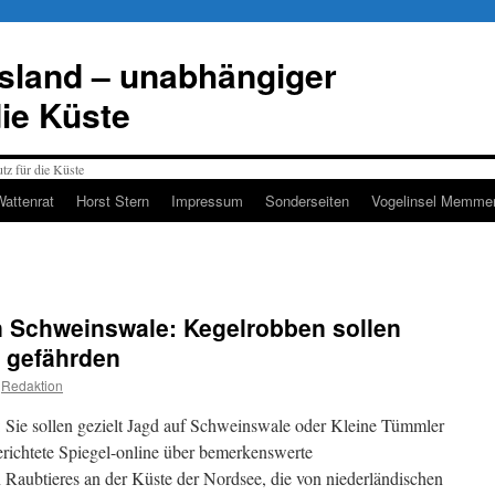
esland – unabhängiger
die Küste
Wattenrat
Horst Stern
Impressum
Sonderseiten
Vogelinsel Memmer
n Schweinswale: Kegelrobben sollen
 gefährden
Redaktion
: Sie sollen gezielt Jagd auf Schweinswale oder Kleine Tümmler
ichtete Spiegel-online über bemerkenswerte
Raubtieres an der Küste der Nordsee, die von niederländischen