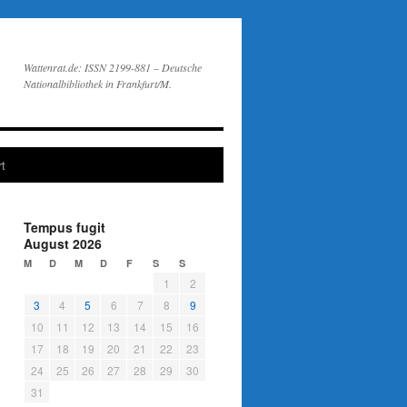
Wattenrat.de: ISSN 2199-881 – Deutsche
Nationalbibliothek in Frankfurt/M.
t
Tempus fugit
August 2026
M
D
M
D
F
S
S
1
2
3
4
5
6
7
8
9
10
11
12
13
14
15
16
17
18
19
20
21
22
23
24
25
26
27
28
29
30
31