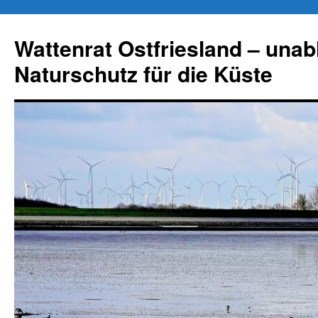
Zum
Inhalt
Wattenrat Ostfriesland – una
springen
Naturschutz für die Küste