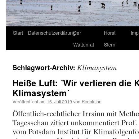
Start
Datenschutzerklärung
Der
Horst
Imp
Wattenrat
Stern
Klimasystem
Schlagwort-Archiv:
Heiße Luft: ´Wir verlieren die 
Klimasystem´
Veröffentlicht am
16. Juli 2019
von
Redaktion
Öffentlich-rechtlicher Irrsinn mit Met
Tagesschau zitiert unkommentiert Prof.
vom Potsdam Institut für Klimafolgenf