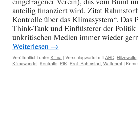
eingetragener Verein), das vom Bund u
anteilig finanziert wird. Zitat Rahmstorf
Kontrolle über das Klimasystem“. Das P
Think-Tank und Einflüsterer der Politi
unkritischen Medien immer wieder ge
Weiterlesen
→
Veröffentlicht unter
Klima
|
Verschlagwortet mit
ARD
,
Hitzewelle
Klimawandel
,
Kontrolle
,
PIK
,
Prof. Rahmstorf
,
Wattenrat
|
Komme