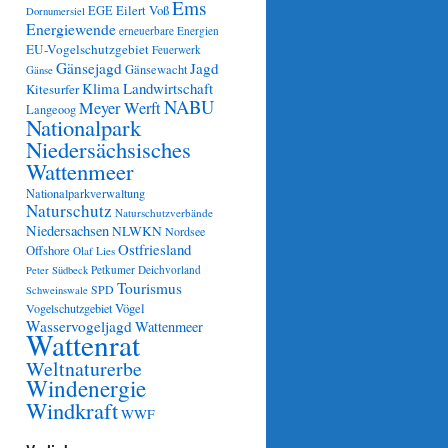
Ems
Eilert Voß
EGE
Dornumersiel
Energiewende
erneuerbare Energien
EU-Vogelschutzgebiet
Feuerwerk
Gänsejagd
Jagd
Gänsewacht
Gänse
Klima
Landwirtschaft
Kitesurfer
NABU
Meyer Werft
Langeoog
Nationalpark
Niedersächsisches
Wattenmeer
Nationalparkverwaltung
Naturschutz
Naturschutzverbände
Niedersachsen
NLWKN
Nordsee
Ostfriesland
Offshore
Olaf Lies
Petkumer Deichvorland
Peter Südbeck
Tourismus
SPD
Schweinswale
Vögel
Vogelschutzgebiet
Wasservogeljagd
Wattenmeer
Wattenrat
Weltnaturerbe
Windenergie
Windkraft
WWF