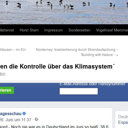
Wattenrat
Horst Stern
Impressum
Sonderseiten
Vogelinsel Memmer
ahlbusen – im EU-
Norderney: Inselsicherung durch Strandaufspülung –
´Building with Nature´
→
eren die Kontrolle über das Klimasystem´
tion