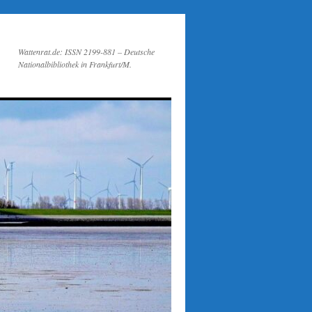
Wattenrat.de: ISSN 2199-881 – Deutsche
Nationalbibliothek in Frankfurt/M.