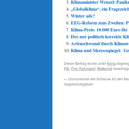
Klimaminister Wenzel: Pani
„Globalklima“, ein Fragezeic
Winter ade?
EEG-Reform zum Zweiten: Pr
Klima-Preis: 10.000 Euro für 
Der nur politisch korrekte Kl
Artenschwund durch Klimawan
Klima und Meeresspiegel: ´Gr
Dieser Beitrag wurde unter
Klima
abgeleg
PIK
,
Prof. Rahmstorf
,
Wattenrat
verschlagw
←
Dornumersiel will Schleuse für den M
Vogelschutzgebiet