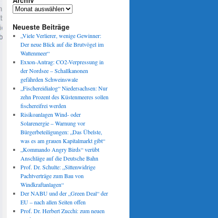
Archiv
Archiv
Neueste Beiträge
„Viele Verlierer, wenige Gewinner:
Der neue Blick auf die Brutvögel im
Wattenmeer“
Exxon-Antrag: CO2-Verpressung in
der Nordsee – Schallkanonen
gefährden Schweinswale
„Fischereidialog“ Niedersachsen: Nur
zehn Prozent des Küstenmeeres sollen
fischereifrei werden
Risikoanlagen Wind- oder
Solarenergie – Warnung vor
Bürgerbeteiligungen: „Das Übelste,
was es am grauen Kapitalmarkt gibt“
„Kommando Angry Birds“ verübt
Anschläge auf die Deutsche Bahn
Prof. Dr. Schulte: „Sittenwidrige
Pachtverträge zum Bau von
Windkraftanlagen“
Der NABU und der „Green Deal“ der
EU – nach allen Seiten offen
Prof. Dr. Herbert Zucchi: zum neuen