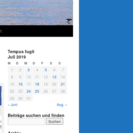
t
Tempus fugit
Juli 2019
M
D
M
D
F
S
S
1
2
3
4
5
6
7
8
9
10
11
12
13
14
15
16
17
18
19
20
21
22
23
24
25
26
27
28
29
30
31
« Juni
Aug. »
Beiträge suchen und finden