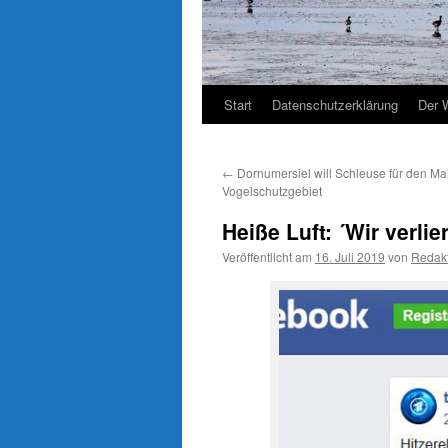
Start
Datenschutzerklärung
Der 
←
Dornumersiel will Schleuse für den M
Vogelschutzgebiet
Heiße Luft: ´Wir verli
Veröffentlicht am
16. Juli 2019
von
Redak