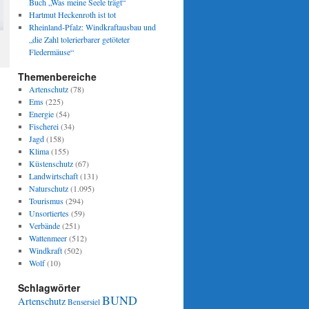
Buch „Was meine Seele trägt“
Hartmut Heckenroth ist tot
Rheinland-Pfalz: Windkraftausbau und
„die Zahl tolerierbarer getöteter
Fledermäuse“
Themenbereiche
Artenschutz
(78)
Ems
(225)
Energie
(54)
Fischerei
(34)
Jagd
(158)
Klima
(155)
Küstenschutz
(67)
Landwirtschaft
(131)
Naturschutz
(1.095)
Tourismus
(294)
Unsortiertes
(59)
Verbände
(251)
Wattenmeer
(512)
Windkraft
(502)
Wolf
(10)
Schlagwörter
BUND
Artenschutz
Bensersiel