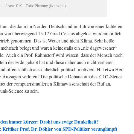
 Luft vom PIK – Foto: Pixabay (lizenzfrei)
Juni, die dann im Norden Deutschland im Juli von einer kühleren
en von überwiegend 15-17 Grad Celsius abgelöst wurden; örtlich
trieb genommen. Das ist Wetter und nicht Klima. Sehr heiße
h mehrfach belegt und waren keinesfalls ein „nie dagewesener“
urde. Auch ein Prof. Rahmstorf wird wissen, dass der Mensch noch
tem der Erde gehabt hat und diese daher auch nicht verlieren
d offensichtlich ausschließlich politisch motiviert. Hat etwa Herr
e Aussagen verloren? Die politische Debatte um die CO2-Steuer
ftet der computersimulierten Klimawissenschaft der Ruf an,
 Junk-Science zu sein.
erden immer kürzer: Droht uns ewige Dunkelheit?
Kritiker Prof. Dr. Döhler von SPD-Politiker verunglimpft