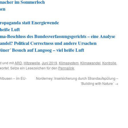
kmacher im Sommerloch
hen
opaganda statt Energiewende
heiße Luft
ima-Beschluss des Bundesverfassungsgerichts – eine Analyse
del? Political Correctness und andere Ursachen
üner´ Besuch auf Langoog – viel heiße Luft
t und mit
ARD
,
Hitzewelle
,
Juni 2019
,
Klimasystem
,
Klimawandel
,
Kontrolle
,
ortet. Setze ein Lesezeichen für den
Permalink
.
ahlbusen – im EU-
Norderney: Inselsicherung durch Strandaufspülung –
´Building with Nature´
→