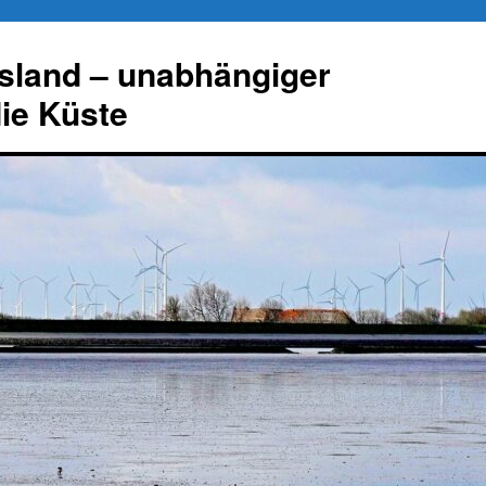
esland – unabhängiger
die Küste