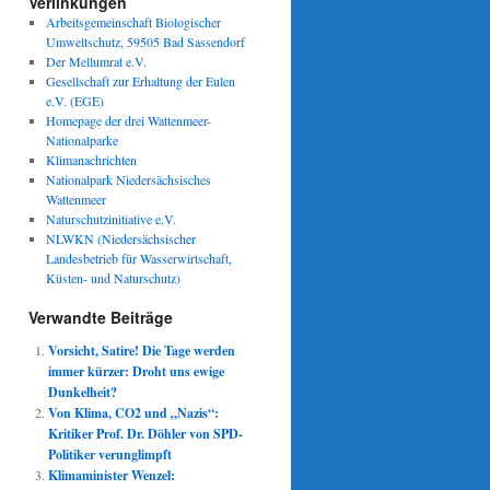
Verlinkungen
Arbeitsgemeinschaft Biologischer
Umweltschutz, 59505 Bad Sassendorf
Der Mellumrat e.V.
Gesellschaft zur Erhaltung der Eulen
e.V. (EGE)
Homepage der drei Wattenmeer-
Nationalparke
Klimanachrichten
Nationalpark Niedersächsisches
Wattenmeer
Naturschutzinitiative e.V.
NLWKN (Niedersächsischer
Landesbetrieb für Wasserwirtschaft,
Küsten- und Naturschutz)
Verwandte Beiträge
Vorsicht, Satire! Die Tage werden
immer kürzer: Droht uns ewige
Dunkelheit?
Von Klima, CO2 und „Nazis“:
Kritiker Prof. Dr. Döhler von SPD-
Politiker verunglimpft
Klimaminister Wenzel: