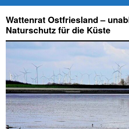
Zum
Inhalt
Wattenrat Ostfriesland – una
springen
Naturschutz für die Küste