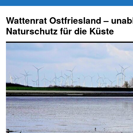
Zum
Inhalt
Wattenrat Ostfriesland – una
springen
Naturschutz für die Küste