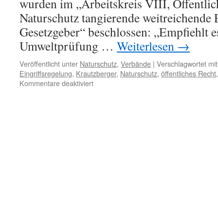
wurden im „Arbeitskreis VIII, Öffentli
Naturschutz tangierende weitreichende
Gesetzgeber“ beschlossen: „Empfiehlt es
Umweltprüfung …
Weiterlesen
→
Veröffentlicht unter
Naturschutz
,
Verbände
|
Verschlagwortet mit
Eingriffsregelung
,
Krautzberger
,
Naturschutz
,
öffentliches Recht
für
Kommentare deaktiviert
Baugerichtstag:
Empfehlungen
gegen
Natur-
und
Artenschutz
mittels
„Flexibilisierung“
des
Baurechts