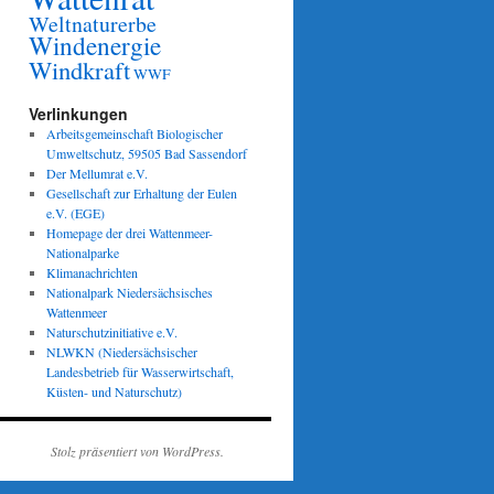
Weltnaturerbe
Windenergie
Windkraft
WWF
Verlinkungen
Arbeitsgemeinschaft Biologischer
Umweltschutz, 59505 Bad Sassendorf
Der Mellumrat e.V.
Gesellschaft zur Erhaltung der Eulen
e.V. (EGE)
Homepage der drei Wattenmeer-
Nationalparke
Klimanachrichten
Nationalpark Niedersächsisches
Wattenmeer
Naturschutzinitiative e.V.
NLWKN (Niedersächsischer
Landesbetrieb für Wasserwirtschaft,
Küsten- und Naturschutz)
Stolz präsentiert von WordPress.