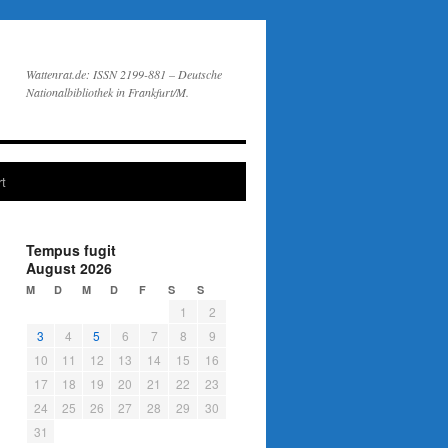
Wattenrat.de: ISSN 2199-881 – Deutsche
Nationalbibliothek in Frankfurt/M.
t
Tempus fugit
August 2026
M
D
M
D
F
S
S
1
2
3
4
5
6
7
8
9
10
11
12
13
14
15
16
17
18
19
20
21
22
23
24
25
26
27
28
29
30
31