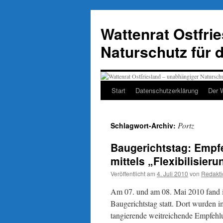
Zum
Inhalt
Wattenrat Ostfri
springen
Naturschutz für 
Start
Datenschutzerklärung
Der 
Portz
Schlagwort-Archiv:
Baugerichtstag: Empf
mittels „Flexibilisier
Veröffentlicht am
4. Juli 2010
von
Redakti
Am 07. und am 08. Mai 2010 fand i
Baugerichtstag statt. Dort wurden i
tangierende weitreichende Empfehlu