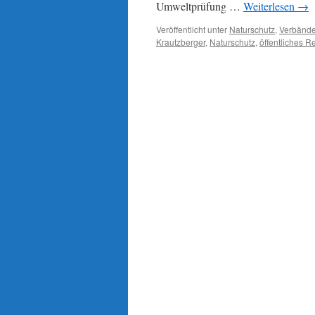
Umweltprüfung …
Weiterlesen
→
Veröffentlicht unter
Naturschutz
,
Verbänd
Krautzberger
,
Naturschutz
,
öffentliches R