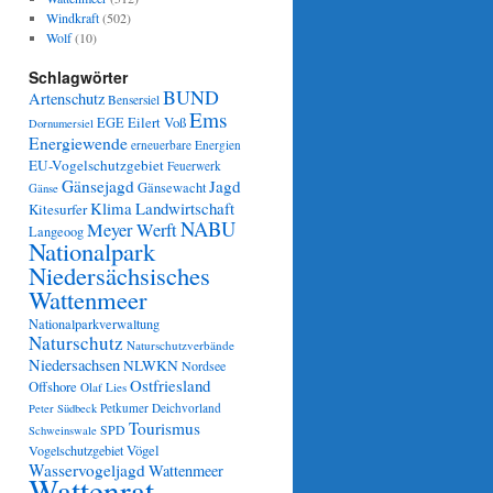
Windkraft
(502)
Wolf
(10)
Schlagwörter
BUND
Artenschutz
Bensersiel
Ems
Eilert Voß
EGE
Dornumersiel
Energiewende
erneuerbare Energien
EU-Vogelschutzgebiet
Feuerwerk
Gänsejagd
Jagd
Gänsewacht
Gänse
Klima
Landwirtschaft
Kitesurfer
NABU
Meyer Werft
Langeoog
Nationalpark
Niedersächsisches
Wattenmeer
Nationalparkverwaltung
Naturschutz
Naturschutzverbände
Niedersachsen
NLWKN
Nordsee
Ostfriesland
Offshore
Olaf Lies
Petkumer Deichvorland
Peter Südbeck
Tourismus
SPD
Schweinswale
Vögel
Vogelschutzgebiet
Wasservogeljagd
Wattenmeer
Wattenrat