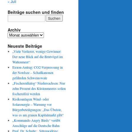
« Juli
Beiträge suchen und finden
Archiv
Archiv
Neueste Beiträge
„Viele Verlierer, wenige Gewinner:
Der neue Blick auf die Brutvögel im
Wattenmeer“
Exxon-Antrag: CO2-Verpressung in
der Nordsee – Schallkanonen
gefährden Schweinswale
„Fischereidialog“ Niedersachsen: Nur
zehn Prozent des Küstenmeeres sollen
fischereifrei werden
Risikoanlagen Wind- oder
Solarenergie – Warnung vor
Bürgerbeteiligungen: „Das Übelste,
was es am grauen Kapitalmarkt gibt“
„Kommando Angry Birds“ verübt
Anschläge auf die Deutsche Bahn
Prof. Dr. Schulte: „Sittenwidrige