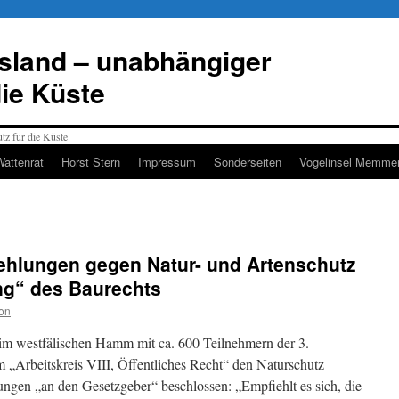
esland – unabhängiger
die Küste
Wattenrat
Horst Stern
Impressum
Sonderseiten
Vogelinsel Memmer
ehlungen gegen Natur- und Artenschutz
ung“ des Baurechts
on
m westfälischen Hamm mit ca. 600 Teilnehmern der 3.
m „Arbeitskreis VIII, Öffentliches Recht“ den Naturschutz
ngen „an den Gesetzgeber“ beschlossen: „Empfiehlt es sich, die