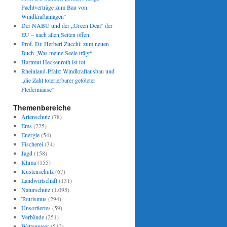
Pachtverträge zum Bau von
Windkraftanlagen“
Der NABU und der „Green Deal“ der
EU – nach allen Seiten offen
Prof. Dr. Herbert Zucchi: zum neuen
Buch „Was meine Seele trägt“
Hartmut Heckenroth ist tot
Rheinland-Pfalz: Windkraftausbau und
„die Zahl tolerierbarer getöteter
Fledermäuse“
Themenbereiche
Artenschutz
(78)
Ems
(225)
Energie
(54)
Fischerei
(34)
Jagd
(158)
Klima
(155)
Küstenschutz
(67)
Landwirtschaft
(131)
Naturschutz
(1.095)
Tourismus
(294)
Unsortiertes
(59)
Verbände
(251)
Wattenmeer
(512)