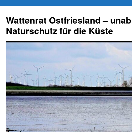
Zum
Inhalt
Wattenrat Ostfriesland – una
springen
Naturschutz für die Küste