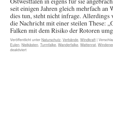
Ostwestfalen in eigens für sie angebrach
seit einigen Jahren gleich mehrfach an 
dies tun, steht nicht infrage. Allerding
die Nachricht mit einer steilen These: 
Falken mit dem Risiko der Rotoren um
Veröffentlicht unter
Naturschutz
,
Verbände
,
Windkraft
|
Verschla
Eulen
,
Nistkästen
,
Turmfalke
,
Wanderfalke
,
Wattenrat
,
Windener
für
deaktiviert
Windige
BUND-
Propaganda:
Falken
sollen
an
Windkraftanlagen
brüten