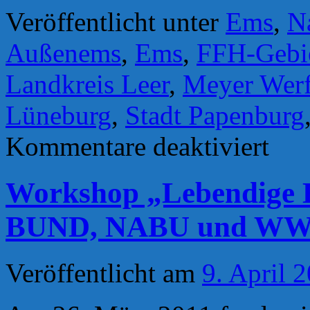
Veröffentlicht unter
Ems
,
N
Außenems
,
Ems
,
FFH-Gebi
Landkreis Leer
,
Meyer Werf
Lüneburg
,
Stadt Papenburg
für
Kommentare deaktiviert
Meyer
Werft
und
Workshop „Lebendige E
Landkrei
gegen
europäis
BUND, NABU und W
Schutzgeb
vor
Gericht
aufgelau
Veröffentlicht am
9. April 