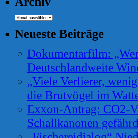
Archiv
Archiv
Neueste Beiträge
Dokumentarfilm: „Wen
Deutschlandweite Win
„Viele Verlierer, weni
die Brutvögel im Watt
Exxon-Antrag: CO2-Ve
Schallkanonen gefähr
„Fischereidialog“ Nie