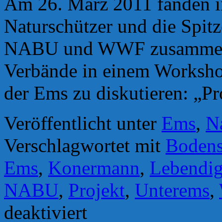
Am 26. März 2011 fanden i
Naturschützer und die Spi
NABU und WWF zusammen,
Verbände in einem Workshop
der Ems zu diskutieren: „P
Veröffentlicht unter
Ems
,
N
Verschlagwortet mit
Bodens
Ems
,
Konermann
,
Lebendig
NABU
,
Projekt
,
Unterems
,
für
deaktiviert
Workshop