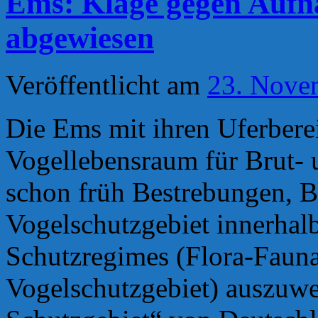
Ems: Klage gegen Aufn
gegen
europäis
abgewiesen
Schutzgeb
vor
Gericht
aufgelau
Veröffentlicht am
23. Nove
Die Ems mit ihren Uferberei
Vogellebensraum für Brut- 
schon früh Bestrebungen, B
Vogelschutzgebiet innerhal
Schutzregimes (Flora-Fauna
Vogelschutzgebiet) auszuwe