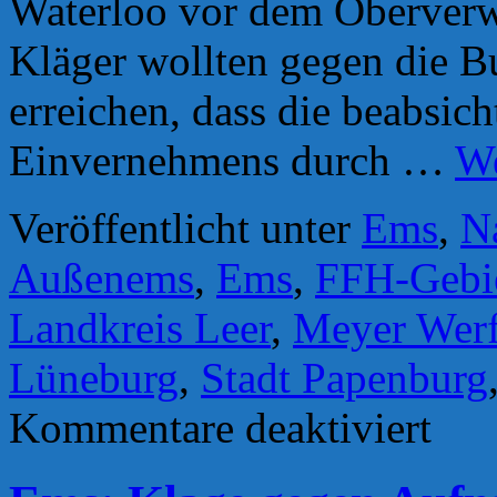
Waterloo vor dem Oberverw
Kläger wollten gegen die B
erreichen, dass die beabsich
Einvernehmens durch …
We
Veröffentlicht unter
Ems
,
N
Außenems
,
Ems
,
FFH-Gebi
Landkreis Leer
,
Meyer Werf
Lüneburg
,
Stadt Papenburg
für
Kommentare deaktiviert
Meyer
Werft
und
Landkrei