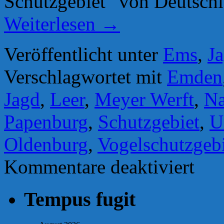
Schutzgebiet“ von Deutsch
Weiterlesen
→
Veröffentlicht unter
Ems
,
J
Verschlagwortet mit
Emden
Jagd
,
Leer
,
Meyer Werft
,
Na
Papenburg
,
Schutzgebiet
,
U
Oldenburg
,
Vogelschutzgeb
für
Kommentare deaktiviert
Ems:
Klage
gegen
Tempus fugit
Aufnahm
von
Schutzge
abgewies