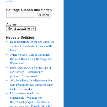
« Juli
Beiträge suchen und finden
Archiv
Archiv
Neueste Beiträge
Dokumentarfilm: „Wenn der Wind sich
dreht – Deutschlandweite Windkraft-
Doku“
„Viele Verlierer, wenige Gewinner:
Der neue Blick auf die Brutvögel im
Wattenmeer“
Exxon-Antrag: CO2-Verpressung in
der Nordsee – Schallkanonen
gefährden Schweinswale
„Fischereidialog“ Niedersachsen: Nur
zehn Prozent des Küstenmeeres sollen
fischereifrei werden
Risikoanlagen Wind- oder
Solarenergie – Warnung vor
Bürgerbeteiligungen: „Das Übelste,
was es am grauen Kapitalmarkt gibt“