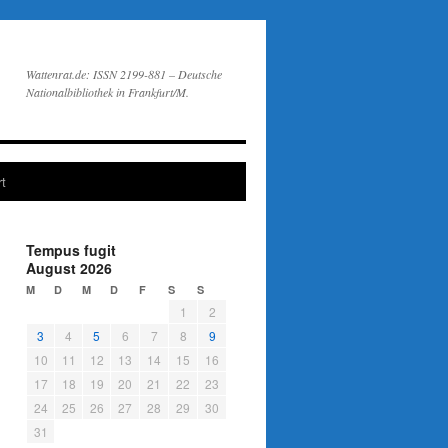
Wattenrat.de: ISSN 2199-881 – Deutsche
Nationalbibliothek in Frankfurt/M.
t
Tempus fugit
August 2026
M
D
M
D
F
S
S
1
2
3
4
5
6
7
8
9
10
11
12
13
14
15
16
17
18
19
20
21
22
23
24
25
26
27
28
29
30
31