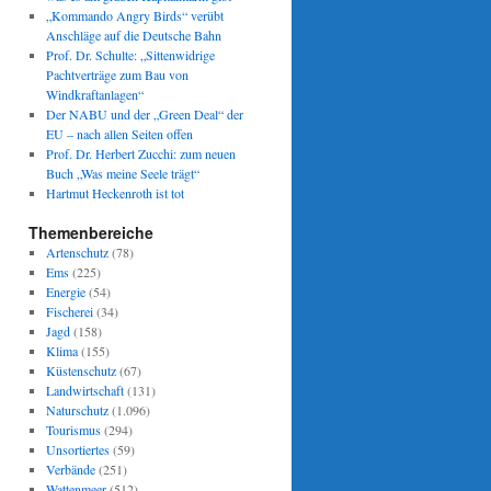
„Kommando Angry Birds“ verübt
Anschläge auf die Deutsche Bahn
Prof. Dr. Schulte: „Sittenwidrige
Pachtverträge zum Bau von
Windkraftanlagen“
Der NABU und der „Green Deal“ der
EU – nach allen Seiten offen
Prof. Dr. Herbert Zucchi: zum neuen
Buch „Was meine Seele trägt“
Hartmut Heckenroth ist tot
Themenbereiche
Artenschutz
(78)
Ems
(225)
Energie
(54)
Fischerei
(34)
Jagd
(158)
Klima
(155)
Küstenschutz
(67)
Landwirtschaft
(131)
Naturschutz
(1.096)
Tourismus
(294)
Unsortiertes
(59)
Verbände
(251)
Wattenmeer
(512)