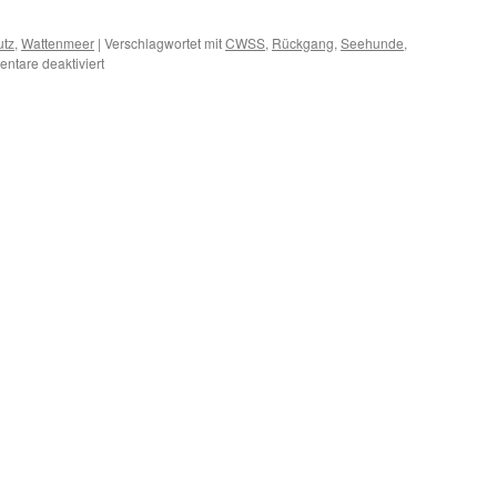
utz
,
Wattenmeer
|
Verschlagwortet mit
CWSS
,
Rückgang
,
Seehunde
,
für
ntare deaktiviert
Zahl
der
Seehunde
im
Wattenmeer
geht
zurück
–
Ursachen?