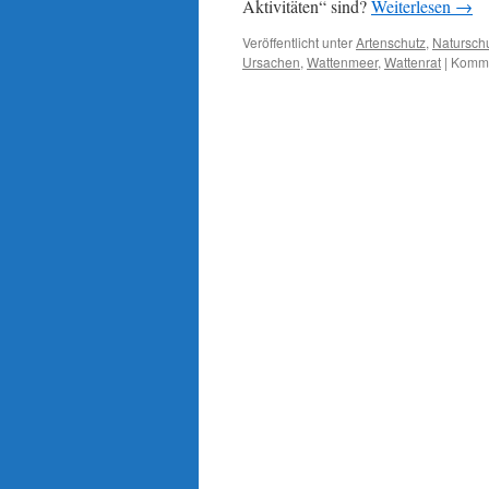
Aktivitäten“ sind?
Weiterlesen
→
Veröffentlicht unter
Artenschutz
,
Natursch
Ursachen
,
Wattenmeer
,
Wattenrat
|
Komme