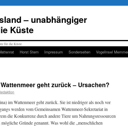
esland – unabhängiger
die Küste
Wattenrat
Horst Stern
Impressum
Sonderseiten
Vogelinsel Memmer
 Wattenmeer geht zurück – Ursachen?
Redaktion
na) im Wattenmeer geht zurück. Sie ist niedriger als noch vor
kgangs werden vom Gemeinsamen Wattenmeer-Sekretariat in
em die Konkurrenz durch andere Tiere um Nahrungsressourcen
ls mögliche Gründe genannt. Was wohl die „menschlichen