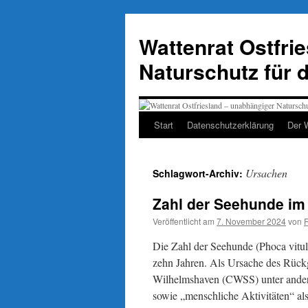
Zum
Inhalt
Wattenrat Ostfri
springen
Naturschutz für 
Start
Datenschutzerklärung
Der 
Ursachen
Schlagwort-Archiv:
Zahl der Seehunde im
Veröffentlicht am
7. November 2024
von
Die Zahl der Seehunde (Phoca vituli
zehn Jahren. Als Ursache des Rüc
Wilhelmshaven (CWSS) unter ander
sowie „menschliche Aktivitäten“ a