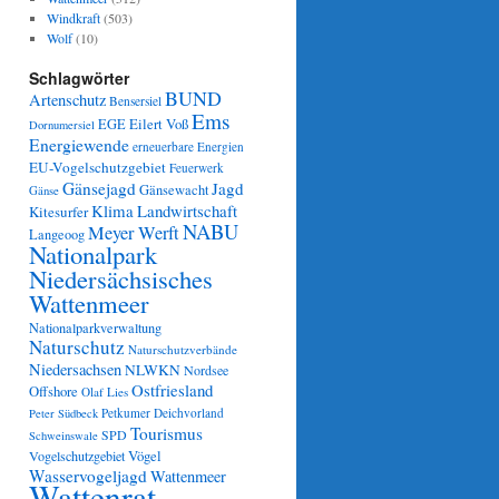
Windkraft
(503)
Wolf
(10)
Schlagwörter
BUND
Artenschutz
Bensersiel
Ems
Eilert Voß
EGE
Dornumersiel
Energiewende
erneuerbare Energien
EU-Vogelschutzgebiet
Feuerwerk
Gänsejagd
Jagd
Gänsewacht
Gänse
Klima
Landwirtschaft
Kitesurfer
NABU
Meyer Werft
Langeoog
Nationalpark
Niedersächsisches
Wattenmeer
Nationalparkverwaltung
Naturschutz
Naturschutzverbände
Niedersachsen
NLWKN
Nordsee
Ostfriesland
Offshore
Olaf Lies
Petkumer Deichvorland
Peter Südbeck
Tourismus
SPD
Schweinswale
Vögel
Vogelschutzgebiet
Wasservogeljagd
Wattenmeer
Wattenrat