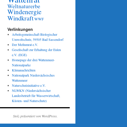
Weltnaturerbe
Windenergie
Windkraft
WWF
Verlinkungen
Arbeitsgemeinschaft Biologischer
Umweltschutz, 59505 Bad Sassendorf
Der Mellumrat e.V.
Gesellschaft zur Erhaltung der Eulen
e.V. (EGE)
Homepage der drei Wattenmeer-
Nationalparke
Klimanachrichten
Nationalpark Niedersächsisches
Wattenmeer
Naturschutzinitiative e.V.
NLWKN (Niedersächsischer
Landesbetrieb für Wasserwirtschaft,
Küsten- und Naturschutz)
Stolz präsentiert von WordPress.