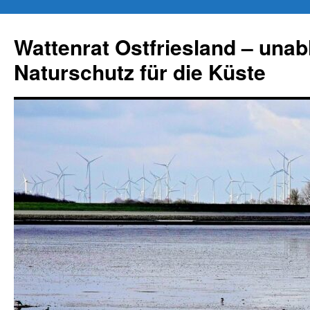
Zum
Inhalt
Wattenrat Ostfriesland – una
springen
Naturschutz für die Küste