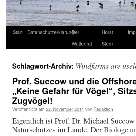
Start
Datenschutzerklärung
Der
Horst
Imp
Wattenrat
Stern
Windfarms are usel
Schlagwort-Archiv:
Prof. Succow und die Offshor
„Keine Gefahr für Vögel“, Sitz
Zugvögel!
Veröffentlicht am
22. November 2011
von
Redaktion
Eigentlich ist Prof. Dr. Michael Succow
Naturschutzes im Lande. Der Biologe u