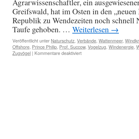
Agrarwissenschaftler, ein ausgewiesen
Greifswald, hat im Osten in den „neuen
Republik zu Wendezeiten noch schnell N
Taufe gehoben. …
Weiterlesen
→
Veröffentlicht unter
Naturschutz
,
Verbände
,
Wattenmeer
,
Windkr
Offshore
,
Prince Philip
,
Prof. Succow
,
Vogelzug
,
Windenergie
,
W
für
Zugvögel
|
Kommentare deaktiviert
Prof.
Succow
und
die
Offshore-
Windenergie:
„Keine
Gefahr
für
Vögel“,
Sitzstangen
für
Zugvögel!