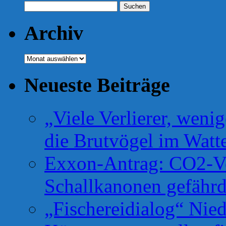
Suchen
nach:
Archiv
Archiv
Neueste Beiträge
„Viele Verlierer, weni
die Brutvögel im Watt
Exxon-Antrag: CO2-Ve
Schallkanonen gefähr
„Fischereidialog“ Nie