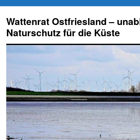
Zum
Inhalt
Wattenrat Ostfriesland – una
springen
Naturschutz für die Küste