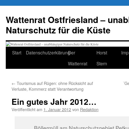
Zum
Inhalt
Wattenrat Ostfriesland – una
springen
Naturschutz für die Küste
Start
Datenschutzerklärung
Der
Horst
Imp
Wattenrat
Stern
←
Tourismus auf Rügen: ohne Rücksicht auf
´Ge
Verluste, Kommerz statt Verantwortung
Ein gutes Jahr 2012…
Veröffentlicht am
1. Januar 2012
von
Redaktion
Böllermüll am Naturschutzgebiet Petk