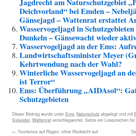
Jagdrecht am Naturschutzgebiet „
Deichvorland“ bei Emden – Nebelj
Gänsejagd – Wattenrat erstattet A
Wasservogeljagd in Schutzgebieten
Dunkeln – Gänsewacht wieder akti
Wasservogeljagd an der Ems: Aufr
Landwirtschaftsminister Meyer (Gr
Kehrtwendung nach der Wahl?
Winterliche Wasservogeljagd an d
ist Terror“
Ems: Überführung „AIDAsol“: Gaf
Schutzgebieten
Dieser Beitrag wurde unter
Ems
,
Naturschutz
abgelegt und mit
B
Sylvester
,
Wattenrat
verschlagwortet. Setze ein Lesezeichen fü
←
Tourismus auf Rügen: ohne Rücksicht auf
´Ge