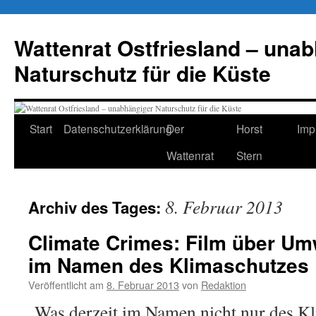
Zum
Inhalt
Wattenrat Ostfriesland – una
springen
Naturschutz für die Küste
Start
Datenschutzerklärung
Der
Horst
Imp
Wattenrat
Stern
8. Februar 2013
Archiv des Tages:
Climate Crimes: Film über Um
im Namen des Klimaschutzes
Veröffentlicht am
8. Februar 2013
von
Redaktion
„Was derzeit im Namen nicht nur des K