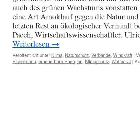
auch des grünen Wachstums vonstatten g
eine Art Amoklauf gegen die Natur und
letzten Rest an ökologischer Vernunft 
Paech, Wirtschaftswissenschaftler. Ul
Weiterlesen
→
Veröffentlicht unter
Klima
,
Naturschutz
,
Verbände
,
Windkraft
|
V
Eichelmann
,
erneuerbare Energien
,
Klimaschutz
,
Wattenrat
|
Ko