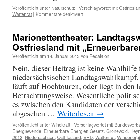
Veröffentlicht unter
Naturschutz
|
Verschlagwortet mit
Ostfriesla
für
Wattenrat
|
Kommentare deaktiviert
„Pestvögel“
in
Ostfriesland
Marionettentheater: Landtags
Ostfriesland mit „Erneuerbare
Veröffentlicht am
14. Januar 2013
von
Redaktion
Nein, dieser Beitrag ist keine Wahlhilf
niedersächsischen Landtagswahlkampf, 
läuft auf Hochtouren, oder liegt in den 
Betrachtungsweise. Wesentliche politisc
es zwischen den Kandidaten der verschi
abgesehen …
Weiterlesen
→
Veröffentlicht unter
Windkraft
|
Verschlagwortet mit
Bundesverba
Energiewende
,
Erneuerbare Energien Gesetz
,
Gronewold
,
Hey
2013
,
Niedersachsen
,
Ostfriesland
,
SPD
,
Wattenrat
,
Windenerg