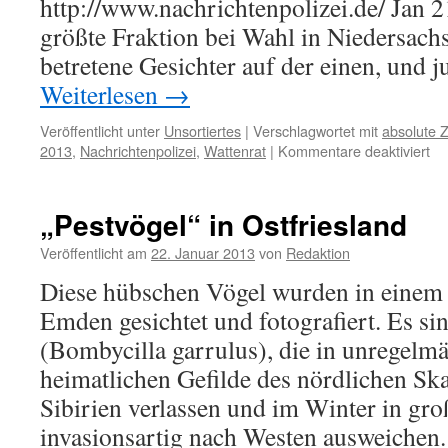
http://www.nachrichtenpolizei.de/ Jan 
größte Fraktion bei Wahl in Niedersach
betretene Gesichter auf der einen, und 
Weiterlesen
→
Veröffentlicht unter
Unsortiertes
|
Verschlagwortet mit
absolute 
für
2013
,
Nachrichtenpolizei
,
Wattenrat
|
Kommentare deaktiviert
La
20
in
„Pestvögel“ in Ostfriesland
Ni
ke
Veröffentlicht am
22. Januar 2013
von
Redaktion
Gr
Diese hübschen Vögel wurden in einem 
zu
Ju
Emden gesichtet und fotografiert. Es s
Ni
(Bombycilla garrulus), die in unregelm
rel
da
heimatlichen Gefilde des nördlichen Sk
Er
Sibirien verlassen und im Winter in g
invasionsartig nach Westen ausweiche