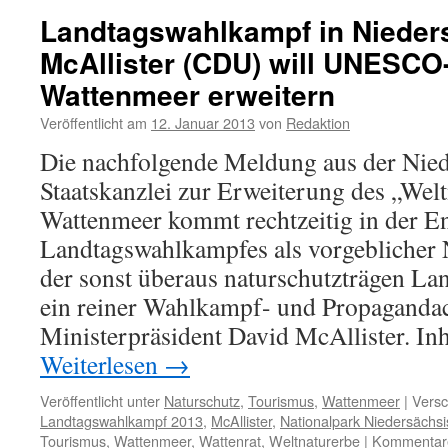
„Riffgat“:
Landtagswahlkampf in Nieder
Mit
McAllister (CDU) will UNESCO
dem
Hubschrauber
Wattenmeer erweitern
über
die
Veröffentlicht am
12. Januar 2013
von
Redaktion
Schutzgebiete
Die nachfolgende Meldung aus der Nied
Staatskanzlei zur Erweiterung des „Wel
Wattenmeer kommt rechtzeitig in der E
Landtagswahlkampfes als vorgeblicher
der sonst überaus naturschutzträgen Lan
ein reiner Wahlkampf- und Propaganda
Ministerpräsident David McAllister. In
Weiterlesen
→
Veröffentlicht unter
Naturschutz
,
Tourismus
,
Wattenmeer
|
Versc
Landtagswahlkampf 2013
,
McAllister
,
Nationalpark Niedersächs
Tourismus
,
Wattenmeer
,
Wattenrat
,
Weltnaturerbe
|
Kommentare 