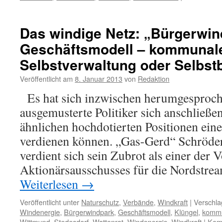
Das windige Netz: „Bürgerwin
Geschäftsmodell – kommunal
Selbstverwaltung oder Selbs
Veröffentlicht am
8. Januar 2013
von
Redaktion
Es hat sich inzwischen herumgesproch
ausgemusterte Politiker sich anschließen
ähnlichen hochdotierten Positionen ein
verdienen können. „Gas-Gerd“ Schröder 
verdient sich sein Zubrot als einer der 
Aktionärsausschusses für die Nordstre
Weiterlesen
→
Veröffentlicht unter
Naturschutz
,
Verbände
,
Windkraft
|
Verschla
Windenergie
,
Bürgerwindpark
,
Geschäftsmodell
,
Klüngel
,
kommu
Wittmund
,
Stedesdorf
,
Wattenrat
,
Windenergie
,
Windkraft
|
Komm