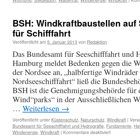
BSH: Windkraftbaustellen auf 
für Schifffahrt
Veröffentlicht am
5. Januar 2013
von
Redaktion
Das Bundesamt für Seeschifffahrt und 
Hamburg meldet Bedenken gegen die Wi
der Nordsee an, „halbfertige Windräder
Nordseeschifffahrt“ ließ die Bundesbeh
BSH ist die Genehmigungsbehörde für d
Wind“parks“ in der Ausschließlichen W
…
Weiterlesen
→
Veröffentlicht unter
Küstenschutz
,
Naturschutz
,
Windkraft
|
Versc
Bundesamt für Seeschifffahrt und Hydrografie
,
Fundamente
,
Ha
für
Windenergie
,
Windkraft
|
Kommentare deaktiviert
BSH: