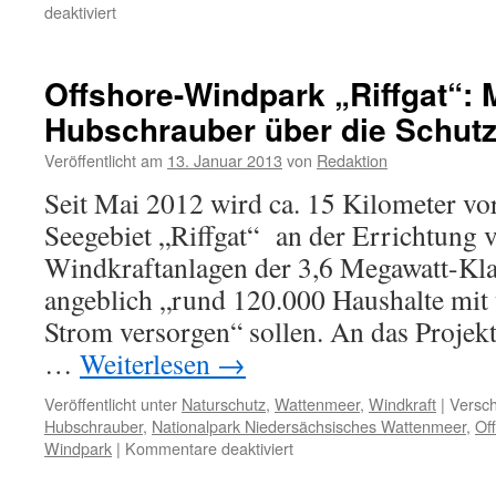
für
deaktiviert
Marionettentheater:
Landtagswahlkampf
in
Offshore-Windpark „Riffgat“: 
Ostfriesland
Hubschrauber über die Schutz
mit
„Erneuerbarer
Veröffentlicht am
13. Januar 2013
von
Redaktion
Energie“
Seit Mai 2012 wird ca. 15 Kilometer vo
Seegebiet „Riffgat“ an der Errichtung 
Windkraftanlagen der 3,6 Megawatt-Klas
angeblich „rund 120.000 Haushalte mi
Strom versorgen“ sollen. An das Projekt
…
Weiterlesen
→
Veröffentlicht unter
Naturschutz
,
Wattenmeer
,
Windkraft
|
Versch
Hubschrauber
,
Nationalpark Niedersächsisches Wattenmeer
,
Of
für
Windpark
|
Kommentare deaktiviert
Offshore-
Windpark