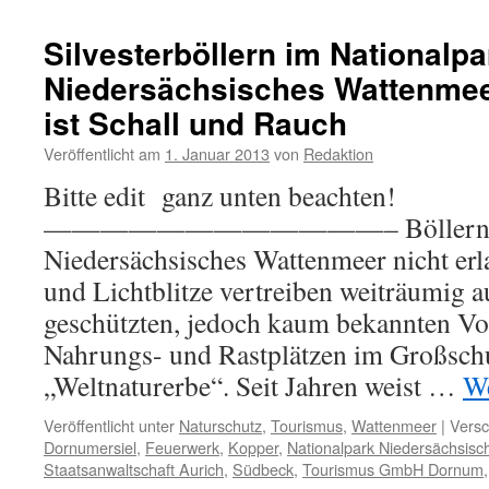
Windkraftbaust
auf
Silvesterböllern im Nationalpa
See
Niedersächsisches Wattenmee
gefährlich
für
ist Schall und Rauch
Schifffahrt
Veröffentlicht am
1. Januar 2013
von
Redaktion
Bitte edit ganz unten beachten!
————————————– Böllern ist i
Niedersächsisches Wattenmeer nicht erl
und Lichtblitze vertreiben weiträumig a
geschützten, jedoch kaum bekannten Vo
Nahrungs- und Rastplätzen im Großsch
„Weltnaturerbe“. Seit Jahren weist …
We
Veröffentlicht unter
Naturschutz
,
Tourismus
,
Wattenmeer
|
Versc
Dornumersiel
,
Feuerwerk
,
Kopper
,
Nationalpark Niedersächsis
Staatsanwaltschaft Aurich
,
Südbeck
,
Tourismus GmbH Dornum