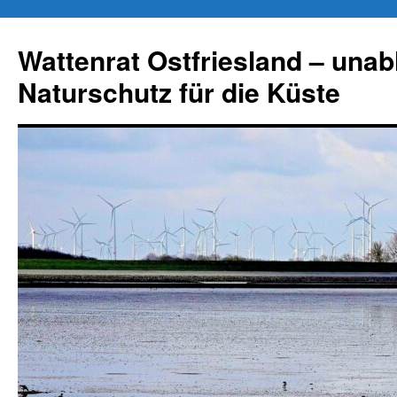
Zum
Inhalt
Wattenrat Ostfriesland – una
springen
Naturschutz für die Küste