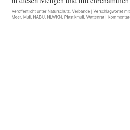
in diesen Mengen und mit ehrenamtlic
Veröffentlicht unter
Naturschutz
,
Verbände
|
Verschlagwortet mit
Meer
,
Müll
,
NABU
,
NLWKN
,
Plastikmüll
,
Wattenrat
|
Kommentare 