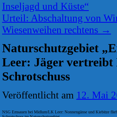
Inseljagd und Küste“
Urteil: Abschaltung von W
Wiesenweihen rechtens
→
Naturschutzgebiet „
Leer: Jäger vertreibt
Schrotschuss
Veröffentlicht am
12. Mai 
NSG Emsauen bei Midlum/LK Leer: Nonnengänse und Kiebitze flieh
Schrotschuss im Naturschutzgebiet