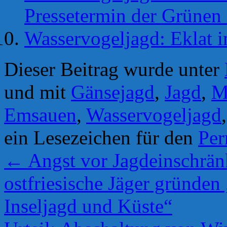
Pressetermin der Grünen
Wasservogeljagd: Eklat 
Dieser Beitrag wurde unter
und mit
Gänsejagd
,
Jagd
,
M
Emsauen
,
Wasservogeljagd
ein Lesezeichen für den
Per
←
Angst vor Jagdeinschrän
ostfriesische Jäger gründen
Inseljagd und Küste“