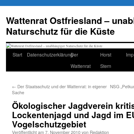
Zum
Inhalt
Wattenrat Ostfriesland – una
springen
Naturschutz für die Küste
Start
Datenschutzerklärung
Der
Horst
Imp
Wattenrat
Stern
←
Der Staatsschutz und der Wattenrat: in eigener
NSG „Petkum
Sache
Ökologischer Jagdverein kritis
Lockentenjagd und Jagd im E
Vogelschutzgebiet
Veröffentlicht am
7. November 2010
von
Redaktion