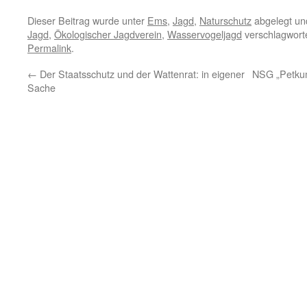
Dieser Beitrag wurde unter
Ems
,
Jagd
,
Naturschutz
abgelegt un
Jagd
,
Ökologischer Jagdverein
,
Wasservogeljagd
verschlagworte
Permalink
.
←
Der Staatsschutz und der Wattenrat: in eigener
NSG „Petkum
Sache