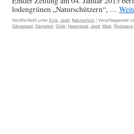
Emder Zeitung am 04. Januar 2013 beri
lodengrünen „Naturschützern“, …
Weit
Veröffentlicht unter
Ems
,
Jagd
,
Naturschutz
|
Verschlagwortet mi
Gänsejagd
,
Gänsekot
,
Gülle
,
Hasenjagd
,
Jagd
,
Mais
,
Rückgang