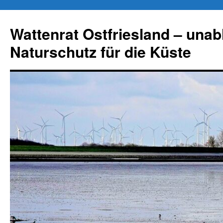
Zum
Inhalt
Wattenrat Ostfriesland – una
springen
Naturschutz für die Küste