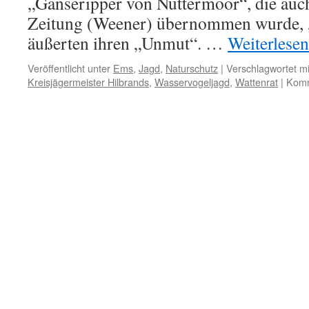
„Gänseripper von Nüttermoor“, die auc
Zeitung (Weener) übernommen wurde, 
äußerten ihren „Unmut“. …
Weiterlese
Veröffentlicht unter
Ems
,
Jagd
,
Naturschutz
|
Verschlagwortet mi
Kreisjägermeister Hilbrands
,
Wasservogeljagd
,
Wattenrat
|
Komm