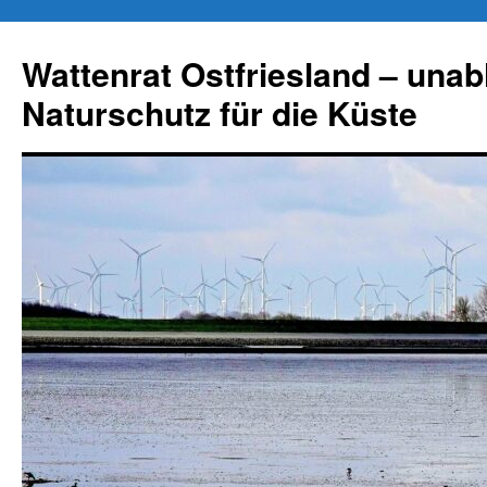
Zum
Inhalt
Wattenrat Ostfriesland – una
springen
Naturschutz für die Küste