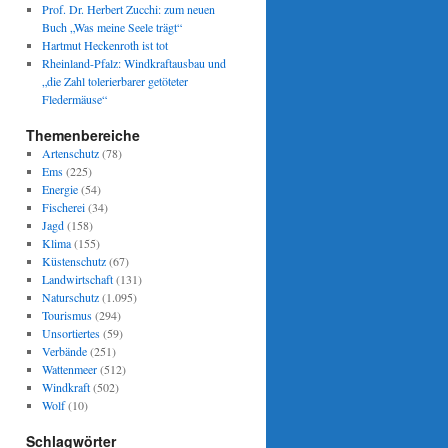
Prof. Dr. Herbert Zucchi: zum neuen
Buch „Was meine Seele trägt“
Hartmut Heckenroth ist tot
Rheinland-Pfalz: Windkraftausbau und
„die Zahl tolerierbarer getöteter
Fledermäuse“
Themenbereiche
Artenschutz
(78)
Ems
(225)
Energie
(54)
Fischerei
(34)
Jagd
(158)
Klima
(155)
Küstenschutz
(67)
Landwirtschaft
(131)
Naturschutz
(1.095)
Tourismus
(294)
Unsortiertes
(59)
Verbände
(251)
Wattenmeer
(512)
Windkraft
(502)
Wolf
(10)
Schlagwörter