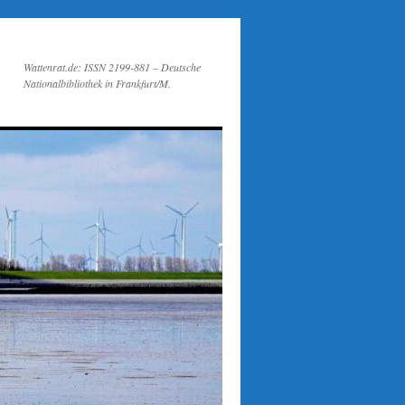
Wattenrat.de: ISSN 2199-881 – Deutsche
Nationalbibliothek in Frankfurt/M.