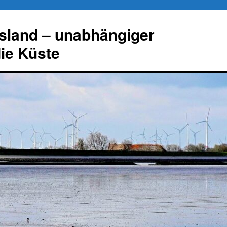
esland – unabhängiger
die Küste