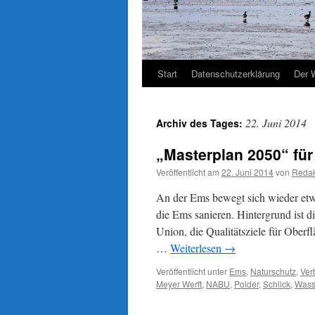
Start
Datenschutzerklärung
Der 
22. Juni 2014
Archiv des Tages:
„Masterplan 2050“ für
Veröffentlicht am
22. Juni 2014
von
Redak
An der Ems bewegt sich wieder etwa
die Ems sanieren. Hintergrund ist d
Union, die Qualitätsziele für Oberf
…
Weiterlesen
→
Veröffentlicht unter
Ems
,
Naturschutz
,
Ver
Meyer Werft
,
NABU
,
Polder
,
Schlick
,
Wass