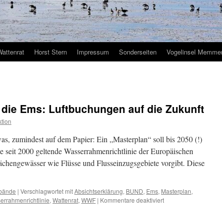
Wattenrat
Horst Stern
Impressum
Sonderseiten
Vogelinsel Memmer
 die Ems: Luftbuchungen auf die Zukunft
tion
s, zumindest auf dem Papier: Ein „Masterplan“ soll bis 2050 (!)
ie seit 2000 geltende Wasserrahmenrichtlinie der Europäischen
lächengewässer wie Flüsse und Flusseinzugsgebiete vorgibt. Diese
bände
|
Verschlagwortet mit
Absichtserklärung
,
BUND
,
Ems
,
Masterplan
,
für
errahmenrichtlinie
,
Wattenrat
,
WWF
|
Kommentare deaktiviert
„Masterplan
2050“