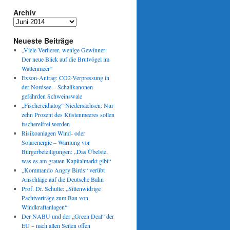
Archiv
Archiv
Neueste Beiträge
„Viele Verlierer, wenige Gewinner:
Der neue Blick auf die Brutvögel im
Wattenmeer“
Exxon-Antrag: CO2-Verpressung in
der Nordsee – Schallkanonen
gefährden Schweinswale
„Fischereidialog“ Niedersachsen: Nur
zehn Prozent des Küstenmeeres sollen
fischereifrei werden
Risikoanlagen Wind- oder
Solarenergie – Warnung vor
Bürgerbeteiligungen: „Das Übelste,
was es am grauen Kapitalmarkt gibt“
„Kommando Angry Birds“ verübt
Anschläge auf die Deutsche Bahn
Prof. Dr. Schulte: „Sittenwidrige
Pachtverträge zum Bau von
Windkraftanlagen“
Der NABU und der „Green Deal“ der
EU – nach allen Seiten offen