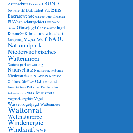
BUND
Artenschutz
Bensersiel
Ems
Eilert Voß
EGE
Dornumersiel
Energiewende
erneuerbare Energien
EU-Vogelschutzgebiet
Feuerwerk
Gänsejagd
Jagd
Gänsewacht
Gänse
Klima
Landwirtschaft
Kitesurfer
NABU
Meyer Werft
Langeoog
Nationalpark
Niedersächsisches
Wattenmeer
Nationalparkverwaltung
Naturschutz
Naturschutzverbände
Niedersachsen
NLWKN
Nordsee
Ostfriesland
Offshore
Olaf Lies
Petkumer Deichvorland
Peter Südbeck
Tourismus
SPD
Schweinswale
Vögel
Vogelschutzgebiet
Wasservogeljagd
Wattenmeer
Wattenrat
Weltnaturerbe
Windenergie
Windkraft
WWF