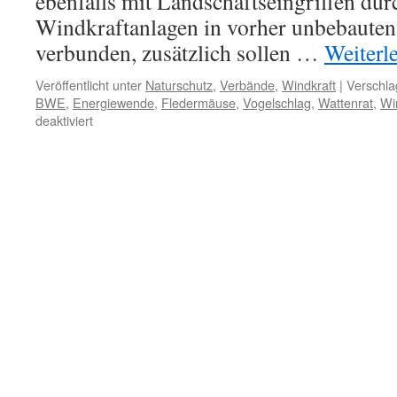
ebenfalls mit Landschaftseingriffen du
Windkraftanlagen in vorher unbebauten
verbunden, zusätzlich sollen …
Weiterl
Veröffentlicht unter
Naturschutz
,
Verbände
,
Windkraft
|
Verschla
BWE
,
Energiewende
,
Fledermäuse
,
Vogelschlag
,
Wattenrat
,
Wi
für
deaktiviert
BUND
und
Windenergie:
ein
Januskopf