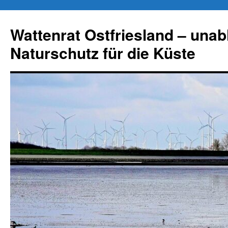
Zum
Inhalt
Wattenrat Ostfriesland – una
springen
Naturschutz für die Küste